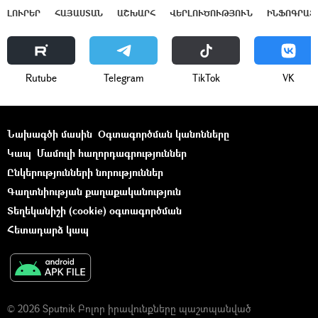
ԼՈՒՐԵՐ
ՀԱՅԱՍՏԱՆ
ԱՇԽԱՐՀ
ՎԵՐԼՈՒԾՈՒԹՅՈՒՆ
ԻՆՖՈԳՐԱՖ
Rutube
Telegram
ТikТоk
VK
Նախագծի մասին
Օգտագործման կանոնները
Կապ
Մամուլի հաղորդագրություններ
Ընկերությունների նորություններ
Գաղտնիության քաղաքականություն
Տեղեկանիշի (cookie) օգտագործման
Հետադարձ կապ
© 2026 Sputnik Բոլոր իրավունքները պաշտպանված