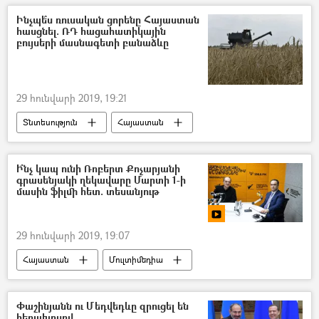
ՀՀ պաշտպանության նախարարություն (ՊՆ)
Ինչպե՞ս ռուսական ցորենը Հայաստան
հասցնել. ՌԴ հացահատիկային
բույսերի մասնագետի բանաձևը
29 հունվարի 2019, 19:21
Տնտեսություն
Հայաստան
Ի՞նչ կապ ունի Ռոբերտ Քոչարյանի
գրասենյակի ղեկավարը Մարտի 1-ի
մասին ֆիլմի հետ. տեսանյութ
29 հունվարի 2019, 19:07
Հայաստան
Մուլտիմեդիա
Տեսանյութեր
ՌԱԴԻՈ
Փաշինյանն ու Մեդվեդևը զրուցել են
հեռախոսով