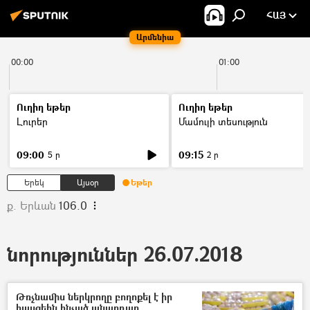
ՀԱՅ
Արմենիա
00:00
01:00
Ուղիղ եթեր
Ուղիղ եթեր
Լուրեր
Մամուլի տեսություն
09:00
09:15
5 ր
2 ր
Երեկ
Այսօր
Եթեր
ք. Երևան
106.0
նորություններ 26.07.2018
Թռչնամիս ներկրողը բողոքել է իր
հասցեին հնչած անարդար