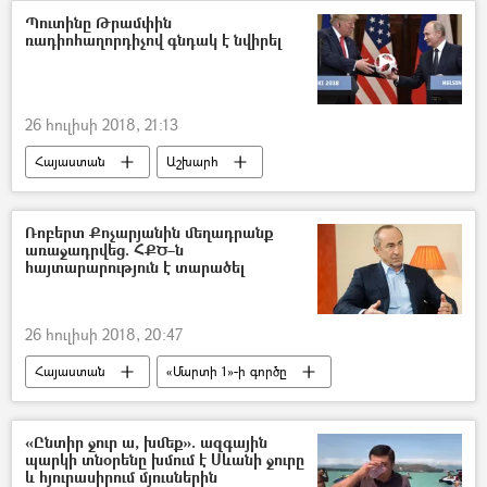
Պուտինը Թրամփին
ռադիոհաղորդիչով գնդակ է նվիրել
26 հուլիսի 2018, 21:13
Հայաստան
Աշխարհ
հասարակություն
Սպորտ
Դոնալդ Թրամփ
Վլադիմիր Պուտին
Ռոբերտ Քոչարյանին մեղադրանք
առաջադրվեց. ՀՔԾ–ն
Ֆուտբոլի ԱԱ 2018
հայտարարություն է տարածել
26 հուլիսի 2018, 20:47
Հայաստան
«Մարտի 1»-ի գործը
«Ընտիր ջուր ա, խմեք». ազգային
պարկի տնօրենը խմում է Սևանի ջուրը
և հյուրասիրում մյուսներին