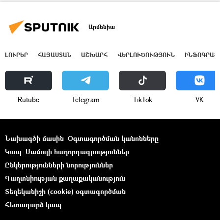
Արմենիա
ԼՈՒՐԵՐ
ՀԱՅԱՍՏԱՆ
ԱՇԽԱՐՀ
ՎԵՐԼՈՒԾՈՒԹՅՈՒՆ
ԻՆՖՈԳՐԱՖ
Rutube
Telegram
ТikТоk
VK
Նախագծի մասին
Օգտագործման կանոնները
Կապ
Մամուլի հաղորդագրություններ
Ընկերությունների նորություններ
Գաղտնիության քաղաքականություն
Տեղեկանիշի (cookie) օգտագործման
Հետադարձ կապ