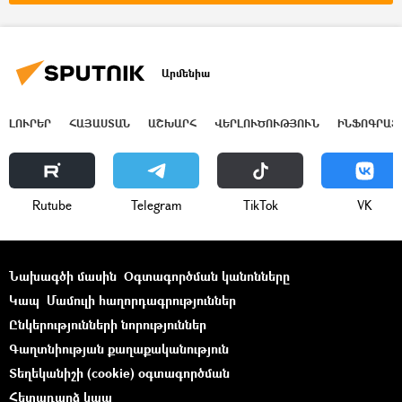
Արմենիա
ԼՈՒՐԵՐ
ՀԱՅԱՍՏԱՆ
ԱՇԽԱՐՀ
ՎԵՐԼՈՒԾՈՒԹՅՈՒՆ
ԻՆՖՈԳՐԱՖ
Rutube
Telegram
ТikТоk
VK
Նախագծի մասին
Օգտագործման կանոնները
Կապ
Մամուլի հաղորդագրություններ
Ընկերությունների նորություններ
Գաղտնիության քաղաքականություն
Տեղեկանիշի (cookie) օգտագործման
Հետադարձ կապ