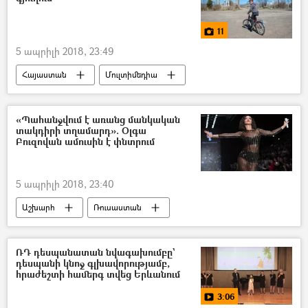
11
5 ապրիլի 2018, 23:49
Հայաստան
Մուլտիմեդիա
հասարակություն
Լուսանկարներ
մշակույթ
Տնտեսություն
«Պահանջվում է առանց մանկական
տակդիրի տղամարդ». Օլգա
Բուզովան ամուսին է փնտրում
5 ապրիլի 2018, 23:40
Աշխարհ
Ռուսաստան
ՌԴ դեսպանատան նվագախումբը`
դեսպանի կնոջ գլխավորությամբ,
հրաժեշտի համերգ տվեց Երևանում
3:06