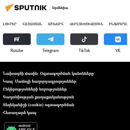
Արմենիա
ԼՈՒՐԵՐ
ՀԱՅԱՍՏԱՆ
ԱՇԽԱՐՀ
ՎԵՐԼՈՒԾՈՒԹՅՈՒՆ
ԻՆՖՈԳՐԱՖ
Rutube
Telegram
ТikТоk
VK
Նախագծի մասին
Օգտագործման կանոնները
Կապ
Մամուլի հաղորդագրություններ
Ընկերությունների նորություններ
Գաղտնիության քաղաքականություն
Տեղեկանիշի (cookie) օգտագործման
Հետադարձ կապ