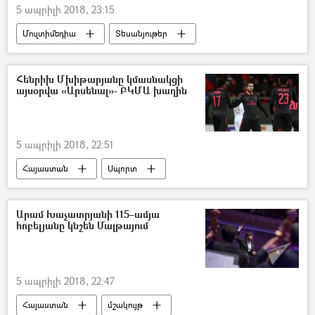
5 ապրիլի 2018, 23:15
Մուլտիմեդիա
Տեսանյութեր
Հենրիխ Մխիթարյանը կմասնակցի
այսօրվա «Արսենալ»- ԲԿՄԱ խաղին
5 ապրիլի 2018, 22:51
Հայաստան
Սպորտ
Արամ Խաչատրյանի 115–ամյա
հոբելյանը կնշեն Մալթայում
5 ապրիլի 2018, 22:47
Հայաստան
մշակույթ