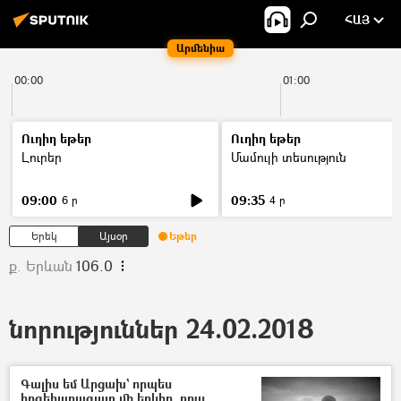
ՀԱՅ
Արմենիա
00:00
01:00
Ուղիղ եթեր
Ուղիղ եթեր
Լուրեր
Մամուլի տեսություն
09:00
09:35
6 ր
4 ր
Երեկ
Այսօր
Եթեր
ք. Երևան
106.0
նորություններ 24.02.2018
Գալիս եմ Արցախ` որպես
հոգեհարազատ մի երկիր. ռուս