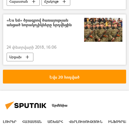
Հայաստան
մշակույթ
«Ես եմ» ծրագրով ծառայության
անցած նորակոչիկները երդվեցին
24 փետրվարի 2018, 16:06
Արցախ
Եվս 20 հոդված
Արմենիա
ԼՈՒՐԵՐ
ՀԱՅԱՍՏԱՆ
ԱՇԽԱՐՀ
ՎԵՐԼՈՒԾՈՒԹՅՈՒՆ
ԻՆՖՈԳՐԱՖ