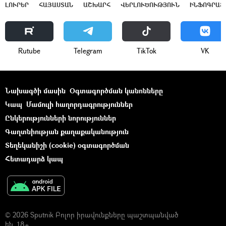
ԼՈՒՐԵՐ
ՀԱՅԱՍՏԱՆ
ԱՇԽԱՐՀ
ՎԵՐԼՈՒԾՈՒԹՅՈՒՆ
ԻՆՖՈԳՐԱՖ
Rutube
Telegram
ТikТоk
VK
Նախագծի մասին
Օգտագործման կանոնները
Կապ
Մամուլի հաղորդագրություններ
Ընկերությունների նորություններ
Գաղտնիության քաղաքականություն
Տեղեկանիշի (cookie) օգտագործման
Հետադարձ կապ
© 2026 Sputnik Բոլոր իրավունքները պաշտպանված
են. 18+