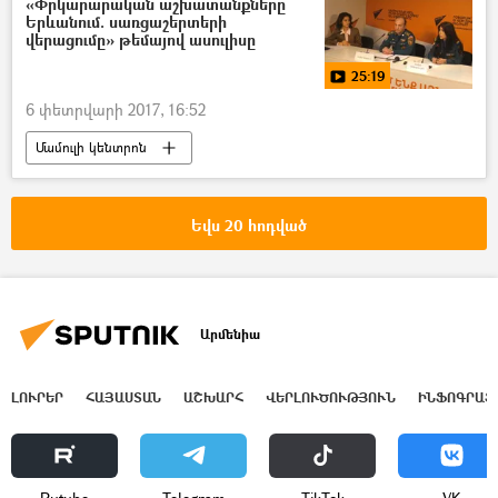
«Փրկարարական աշխատանքները
Երևանում. սառցաշերտերի
վերացումը» թեմայով ասուլիսը
25:19
6 փետրվարի 2017, 16:52
Մամուլի կենտրոն
Տեսանյութեր մամուլի կենտրոնից
Եվս 20 հոդված
Արմենիա
ԼՈՒՐԵՐ
ՀԱՅԱՍՏԱՆ
ԱՇԽԱՐՀ
ՎԵՐԼՈՒԾՈՒԹՅՈՒՆ
ԻՆՖՈԳՐԱՖ