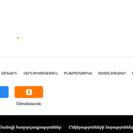
ԱՇԽԱՐՀ
ՎԵՐԼՈՒԾՈՒԹՅՈՒՆ
ԻՆՖՈԳՐԱՖԻԿԱ
ՏԵՍԱՆՅՈՒԹԵՐ
Odnoklassniki
Մամուլի հաղորդագրություններ
Ընկերությունների նորություննե