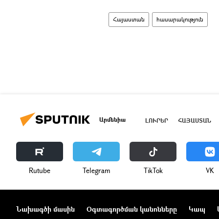
Հայաստան
հասարակություն
Արմենիա
ԼՈՒՐԵՐ
ՀԱՅԱՍՏԱՆ
Rutube
Telegram
ТikТоk
VK
Նախագծի մասին
Օգտագործման կանոնները
Կապ