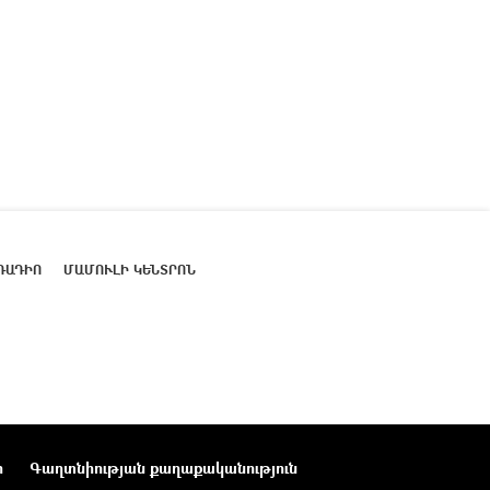
ՌԱԴԻՈ
ՄԱՄՈՒԼԻ ԿԵՆՏՐՈՆ
ր
Գաղտնիության քաղաքականություն