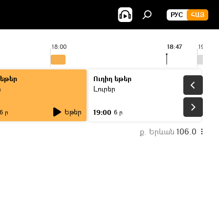
РУС
ՀԱՅ
18:00
18:47
19:00
 եթեր
Ուղիղ եթեր
ր
Լուրեր
Եթեր
19:00
6 ր
6 ր
ք. Երևան
106.0