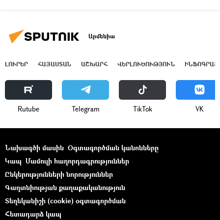
Արմենիա
ԼՈՒՐԵՐ
ՀԱՅԱՍՏԱՆ
ԱՇԽԱՐՀ
ՎԵՐԼՈՒԾՈՒԹՅՈՒՆ
ԻՆՖՈԳՐԱՖ
Rutube
Telegram
ТikТоk
VK
Նախագծի մասին
Օգտագործման կանոնները
Կապ
Մամուլի հաղորդագրություններ
Ընկերությունների նորություններ
Գաղտնիության քաղաքականություն
Տեղեկանիշի (cookie) օգտագործման
Հետադարձ կապ