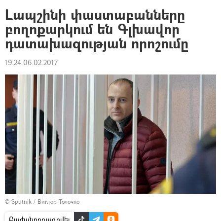
Լապշինի փաստաբանները
բողոքարկում են Գլխավոր
դատախազության որոշումը
19:24 06.02.2017
© Sputnik / Виктор Толочко
Բաժանորդագրվել