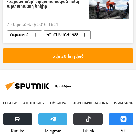
Հայաստանը` փրկարարական ուժեր
արտահանող երկիր
7 դեկտեմբերի 2016, 16:21
Հայաստան
ԵՐԿՐԱՇԱՐԺ 1988
Սպիտակի երկրաշարժ 1988
Եվս 20 հոդված
Արմենիա
ԼՈՒՐԵՐ
ՀԱՅԱՍՏԱՆ
ԱՇԽԱՐՀ
ՎԵՐԼՈՒԾՈՒԹՅՈՒՆ
ԻՆՖՈԳՐԱՖ
Rutube
Telegram
ТikТоk
VK