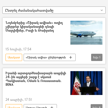
Ընտրել ժամանակահատվածը
Նոյեմբերից «Շիրակ ավիան» ուղիղ
չվերթեր կիրականացնի դեպի
Մալդիվներ, Բալի և Թաիլանդ
15 հուլիսի, 17:54
Մասկատ
«Շիրակ ավիա» ընկերություն
Եվս
1
չվերթ
Իրանի արտգործնախարարն ապրիլի
24–ին այցերի շարք է սկսում
Պակիստան, Օման և Ռուսաստան.
IRNA
24 ապրիլի, 17:51
Մասկատ
Աբբաս Արաղչի
Եվս
6