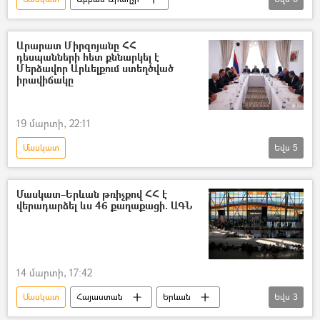
Իրանի Իսլամական Հանրապետություն
Նախարար
Արարատ Միրզոյանը ՀՀ
դեսպանների հետ քննարկել է
Արտաքին գործերի նախարարություն (ԱԳՆ)
Մերձավոր Արևելքում ստեղծված
իրավիճակը
Օման
Իսլամաբադ
Ռուսաստան
19 մարտի, 22:11
Մասկատ
Եվս
5
ՀՀ Արտաքին գործերի նախարարություն. ԱԳՆ
Մերձավոր Արևելք
Արարատ Միրզոյան
Մասկատ–Երևան թռիչքով ՀՀ է
վերադարձել ևս 46 քաղաքացի. ԱԳՆ
Օման
Արաբական միացյալ էմիրություններ (ԱՄԷ)
14 մարտի, 17:42
Մասկատ
Հայաստան
Երևան
Եվս
3
թռիչք
չվերթ
Կատար