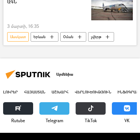
ԱԳՆ
3 մարտի, 16:35
Մասկատ
Երևան
Օման
չվերթ
Արմենիա
ԼՈՒՐԵՐ
ՀԱՅԱՍՏԱՆ
ԱՇԽԱՐՀ
ՎԵՐԼՈՒԾՈՒԹՅՈՒՆ
ԻՆՖՈԳՐԱՖ
Rutube
Telegram
ТikТоk
VK