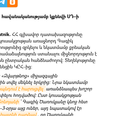
ն հավանականությամբ կքննվի ՍԴ–ի
tnik.
ՀՀ գլխավոր դատախազությունը
ուսակցության առաջնորդ Գագիկ
ությունից զրկելու և նկատմամբ քրեական
ամաձայնություն ստանալու միջնորդություն է
ն ընտրական հանձնաժողով։ Տեղեկությունը
նեցին ԿԸՀ–ից։
ն «Զվարթնոց» միջազգային
էին տվել մեկնել երկրից։ Նրա նկատմամբ
նդում է հարուցվել 
առանձնապես խոշոր
ելու հոդվածով։ Ըստ կուսակցության
ոնոյանի
` Գագիկ Ծառուկյանը կնոջ հետ
-օրյա այց ուներ, այդ նպատակով էր
հայտնի դարձավ
, որ Ծառուկյանի