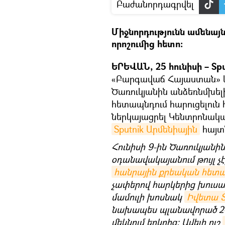
Բաժանորդագրվել
Միջնորդությունն ամենայ
որոշումից հետո։
ԵՐԵՎԱՆ, 25 հունիսի – Spu
«Բարգավաճ Հայաստան» կ
Ծառուկյանին անձեռնմխելի
հետապնդում հարուցելուն հ
ներկայացրել Կենտրոնակա
Sputnik Արմենիային
հայտ
Հունիսի 9-ին Ծառուկյանի
օդանավակայանում թույլ չ
հանրային քրեական հետապ
չափերով հարկերից խուսափ
մամուլի խոսնակ
Իվետա Տ
նախապես պլանավորած 2–3
մեկնում երկրից։ Ավելի ուշ