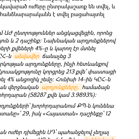
եկավարած ուժերը ընտրակաշառք են տվել, և
հանձնարարականն է տվել բացահայտել
մ ԱԺ ընտրություններ անցկացվեցին, որոնց
յուն և 2 դաշինք։ Նախնական արդյունքներով
երի քվեների 4%–ը և կարող էր մտնել
ԿԸՀ–ն
անվավեր
ճանաչեց 3
ության արդյունքները, ինչի հետևանքով
ւսակցությունը կորցրեց 213 քվե՝ փաստացի
 4% անցողիկ շեմը։ Հունիսի 14–ին ԿԸՀ–ն
ան վերջնական
արդյունքները, 
համաձայն
րհրդարան (58287 քվե կամ 3.9893%)։
դյունքների՝ խորհրդարանում ՔՊ-ն կունենա
տանը»՝ 29, իսկ «Հայաստան» դաշինքը՝ 12
ան ուժեր դիմեցին ՍԴ՝ պահանջելով չեղյալ