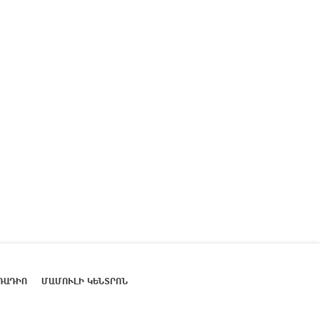
ՌԱԴԻՈ
ՄԱՄՈՒԼԻ ԿԵՆՏՐՈՆ