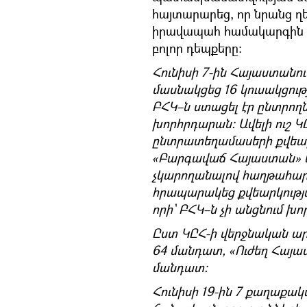
հայտարարեց, որ նրանց ղ
իրավապահ համակարգին 
բոլոր դեպքերը։
Հունիսի 7-ին Հայաստանու
մասնակցեց 16 կուսակցութ
ԲՀԿ–ն ստացել էր ընտրողն
խորհրդարան։ Ավելի ուշ 
ընտրատեղամասերի քվեարկ
«Բարգավաճ Հայաստան» կո
չկարողանալով հաղթահարել
հրապարակեց քվեարկությ
որի` ԲՀԿ–ն չի անցնում խո
Ըստ ԿԸՀ-ի վերջնական ար
64 մանդատ, «Ուժեղ Հայաս
մանդատ:
Հունիսի 19-ին 7 քաղաքակ