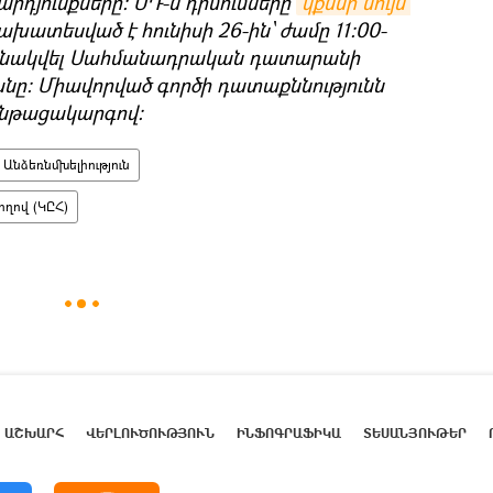
արդյունքները։ ՍԴ-ն դիմումները
կքննի նույն 
նախատեսված է հունիսի 26-ին՝ ժամը 11:00-
նշանակվել Սահմանադրական դատարանի
ը։ Միավորված գործի դատաքննությունն
ընթացակարգով:
Անձեռնմխելիություն
ղով (ԿԸՀ)
ԱՇԽԱՐՀ
ՎԵՐԼՈՒԾՈՒԹՅՈՒՆ
ԻՆՖՈԳՐԱՖԻԿԱ
ՏԵՍԱՆՅՈՒԹԵՐ