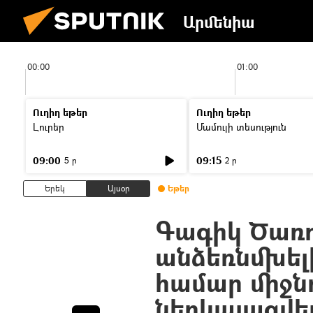
Արմենիա
00:00
01:00
Ուղիղ եթեր
Ուղիղ եթեր
Լուրեր
Մամուլի տեսություն
09:00
09:15
5 ր
2 ր
Երեկ
Այսօր
Եթեր
Գագիկ Ծառո
անձեռնմխելի
համար միջնո
ներկայացվե