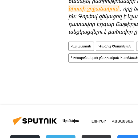
ճանաչել ընտրությունների 
նիստի շրջանակում
, որը 
ին: Գործով զեկուցող է 
դատավոր Էդգար Շաթիրյան
անցկացվելու է բանավոր 
Հայաստան
Գագիկ Ծառուկյան
Կենտրոնական ընտրական հանձնաժո
Արմենիա
ԼՈՒՐԵՐ
ՀԱՅԱՍՏԱՆ