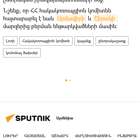
Նշենք, որ ՀՀ հակակոռուպցիոն կոմիտեն
հայտարարել է նաև
Արմավիրի
և
Շիրակի 
մարզերից բերման ենթարկվածների մասին։
Լոռի
Հակակոռուպցիոն կոմիտե
կալանք
ընտրակաշառք
կոմունալ ծախսեր
Արմենիա
ԼՈՒՐԵՐ
ՀԱՅԱՍՏԱՆ
ԱՇԽԱՐՀ
ՎԵՐԼՈՒԾՈՒԹՅՈՒՆ
ԻՆՖՈԳՐԱՖ