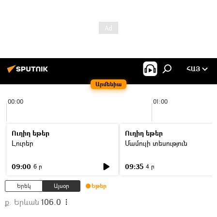
ՀԱՅ
Արմենիա
00:00
01:00
Ուղիղ եթեր
Ուղիղ եթեր
Լուրեր
Մամուլի տեսություն
09:00
09:35
6 ր
4 ր
Երեկ
Այսօր
Եթեր
ք. Երևան
106.0