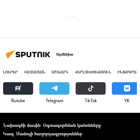
Արմենիա
ԼՈՒՐԵՐ
ՀԱՅԱՍՏԱՆ
ԱՇԽԱՐՀ
ՎԵՐԼՈՒԾՈՒԹՅՈՒՆ
ԻՆՖՈԳՐԱՖ
Rutube
Telegram
ТikТоk
VK
Նախագծի մասին
Օգտագործման կանոնները
Կապ
Մամուլի հաղորդագրություններ