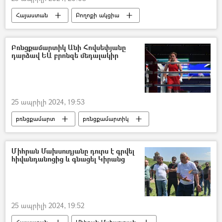
Հայաստան
Բողոքի ակցիա
հետախուզում
Ներքին գործերի նախարարություն (ՆԳՆ)
Բռնցքամարտիկ Անի Հովսեփյանը
դարձավ ԵԱ բրոնզե մեդալակիր
25 ապրիլի 2024, 19:53
բռնցքամարտ
բռնցքամարտիկ
մեդալ
Հայաստան
Անի Հովսեփյան
բրոնզ
Միհրան Մախսուդյանը դուրս է գրվել
հիվանդանոցից և գնացել Կիրանց
25 ապրիլի 2024, 19:52