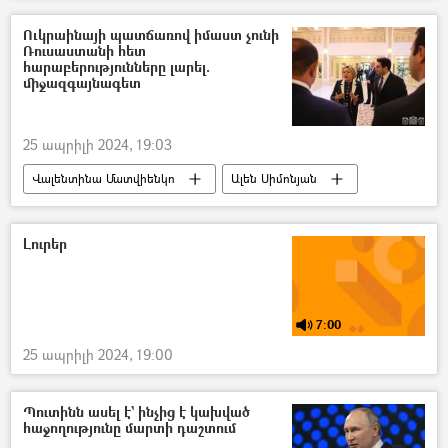
զինծառայող
Ուկրաինայի պատճառով իմաստ չունի
Ռուսաստանի հետ
հարաբերությունները լարել.
միջազգայնագետ
25 ապրիլի 2024, 19:03
Վալենտինա Մատվիենկո
Ալեն Սիմոնյան
Գրիգոր Բալասանյան
Հայաստան
Ռուսաստան
Ուկրաինա
Լուրեր
Դոնբասի պաշտպանություն. ՌԴ–ի ռազմական հատուկ գործողությունը Ուկրաինայում
7:00
25 ապրիլի 2024, 19:00
Պուտինն ասել է` ինչից է կախված
հաջողությունը մարտի դաշտում