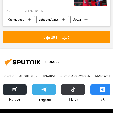
25 ապրիլի 2024, 18:16
Հայաստան
բռնցքամարտ
մեդալ
բրոնզ
Սպորտ
Եվս 20 հոդված
Արմենիա
ԼՈՒՐԵՐ
ՀԱՅԱՍՏԱՆ
ԱՇԽԱՐՀ
ՎԵՐԼՈՒԾՈՒԹՅՈՒՆ
ԻՆՖՈԳՐԱՖ
Rutube
Telegram
ТikТоk
VK