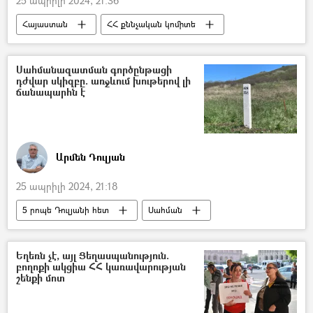
25 ապրիլի 2024, 21:36
Հայաստան
ՀՀ քննչական կոմիտե
օրենքով գող
վեճ
Երևան
Սահմանազատման գործընթացի
դժվար սկիզբը. առջևում խութերով լի
ճանապարհն է
Արմեն Դուլյան
25 ապրիլի 2024, 21:18
5 րոպե Դուլյանի հետ
Սահման
Տավուշ
Դելիմիտացիա
Դեմարկացիա
Հայաստան
Եղեռն չէ, այլ Ցեղասպանություն.
բողոքի ակցիա ՀՀ կառավարության
հայ-ադրբեջանական
Ադրբեջան
շենքի մոտ