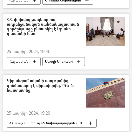
Հայաստան
Միհրան Մախսուդյան
Տավուշ
ՀՀ փոխվարչապետը հայ–
ադրբեջանական սահմանազատման
գործընթացը քննարկել է Իրանի
դեսպանի հետ
25 ապրիլի 2024, 19:48
Հայաստան
Մեհդի Սոբհանի
Մհեր Գրիգորյան
Հայաստան–Իրան գործակցություն
Կիրանցում ականի պայթյունից
զինծառայող է վիրավորվել. ՊՆ–ն
Իրանի Իսլամական Հանրապետություն
հաստատեց
Ադրբեջան
սահմանազատում
25 ապրիլի 2024, 19:20
ՀՀ պաշտպանության նախարարություն (ՊՆ)
ական
ականազերծում
Կիրանց