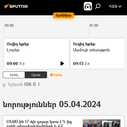
ՀԱՅ
Արմենիա
00:00
01:00
Ուղիղ եթեր
Ուղիղ եթեր
Լուրեր
Մամուլի տեսություն
09:00
09:15
5 ր
2 ր
Երեկ
Այսօր
Եթեր
ք. Երևան
106.0
նորություններ 05.04.2024
USAID-ին 17 մլն դոլար կտա ԼՂ–ից
բռնի տեղահանվածների և ՀՀ