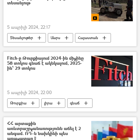
Արևմուտք
տեսանյութ
5 ապրիլի 2024, 22:17
Տեսանյութեր
Մարս
Հայաստան
տիեզերք
տիեզերագնաց
Fitch-ը Թուրքիայում 2024-ին միջինը
58 տոկոս գնաճ է ակնկալում, 2025-
ին՝ 29 տոկոս
5 ապրիլի 2024, 22:00
Թուրքիա
լիրա
գնաճ
Fitch
ՀՀ արտաքին
առևտրաշրջանառությունն աճել է 2
անգամ. ՌԴ–ն նախկինի պես
առաջատար է