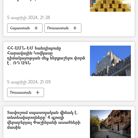
5 ապրիլի 2024, 21:28
Հայաստան
Ռուսաստան
ապրանքաշրջանառություն
առևտուր
Տնտեսություն
ՀՀ-ԱՄՆ-ԵՄ հանդիպումը
Հարավային Կովկասը
Արաբական միացյալ էմիրություններ (ԱՄԷ)
դիմակայության մեջ ներքաշելու փորձ
է․ ՌԴ ԱԳՆ
5 ապրիլի 2024, 21:09
Ռուսաստան
Արտաքին գործերի նախարարություն (ԱԳՆ)
Հայաստան
Եվրամիություն
ԱՄՆ
Տավուշում սպասողական վիճակ է.
տնտեսվարողները` 4 գյուղի
վերաբերյալ Փաշինյանի ասածների
մասին