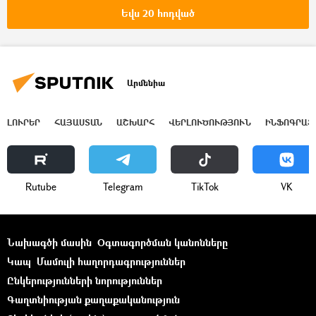
Եվս 20 հոդված
Արմենիա
ԼՈՒՐԵՐ
ՀԱՅԱՍՏԱՆ
ԱՇԽԱՐՀ
ՎԵՐԼՈՒԾՈՒԹՅՈՒՆ
ԻՆՖՈԳՐԱՖ
Rutube
Telegram
ТikТоk
VK
Նախագծի մասին
Օգտագործման կանոնները
Կապ
Մամուլի հաղորդագրություններ
Ընկերությունների նորություններ
Գաղտնիության քաղաքականություն