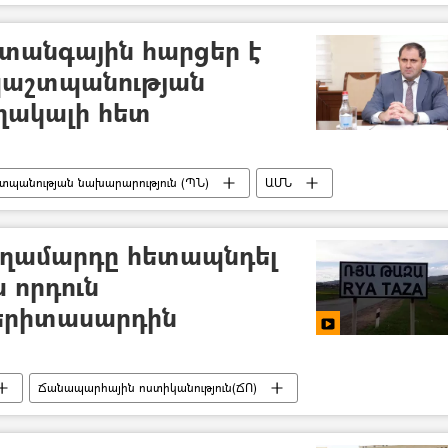
մ - 2020
տանգային հարցեր է
պաշտպանության
ղակալի հետ
տպանության նախարարություն (ՊՆ)
ԱՄՆ
տղամարդը հետապնդել
ա որդուն
երիտասարդին
Ճանապարհային ոստիկանություն(ՃՈ)
սարդ