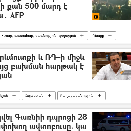
ի քան 500 մարդ է
կա․ AFP
Վթար, պատահար, սպանություն, գողություն
Գնացք
ուժածներ
Տեսանյութեր
տեսանյութ
րևմուտքի և ՌԴ–ի միջև
բայց բախման հարթակ է
յան
կյան
Հայաստան
Քաղաքականություն
Ադրբեջան
հայ-ադրբեջանական
վել Գառնիի դպրոցի 28
փոխող ավտոբուսը. կա