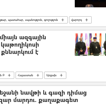
թար, պատահար, սպանություն, գողություն
վարորդ
դպրոց
միայն ազգային
 կաթողիկոսի
 քննարկում է
ն Բ
Հայաստան
Արցախ
քննարկում
«Գավիթ» հարթակ
եջանի նավթի և գազի դիմաց
ազար մարդու. քաղաքագետ