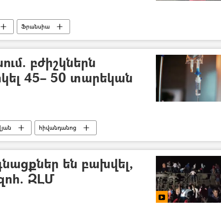
Ֆրանսիա
ում. բժիշկներն
կել 45– 50 տարեկան
վյան
հիվանդանոց
նացքներ են բախվել,
զոհ. ԶԼՄ