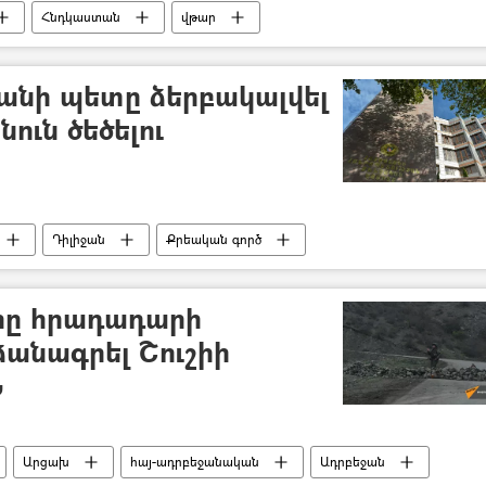
Հնդկաստան
վթար
ություն
Գնացք
Զոհ
անի պետը ձերբակալվել
ուն ծեծելու
Դիլիջան
Քրեական գործ
անի
ը հրադադարի
անագրել Շուշիի
Ն
Արցախ
հայ-ադրբեջանական
Ադրբեջան