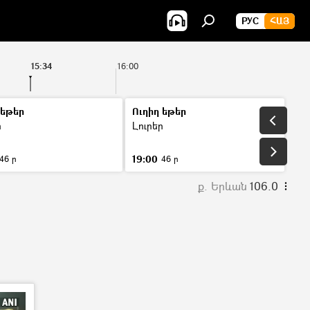
РУС
ՀԱՅ
15:34
16:00
 եթեր
Ուղիղ եթեր
ր
Լուրեր
19:00
46 ր
46 ր
ք. Երևան
106.0