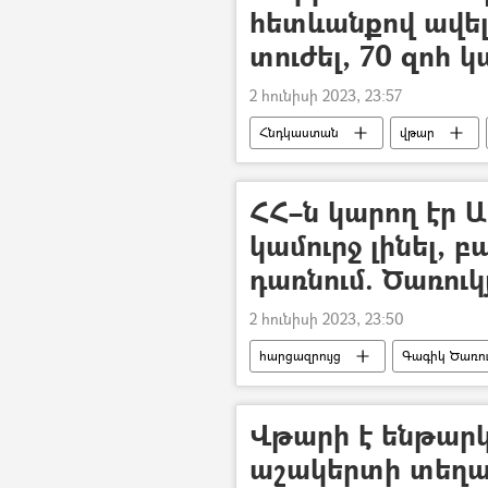
հետևանքով ավել
տուժել, 70 զոհ 
2 հունիսի 2023, 23:57
Հնդկաստան
վթար
բախումներ
Զոհ
Տ
ՀՀ–ն կարող էր Ա
կամուրջ լինել, 
դառնում. Ծառուկ
2 հունիսի 2023, 23:50
հարցազրույց
Գագիկ Ծառու
Ռուսաստան
Արևմուտք
Վթարի է ենթարկ
աշակերտի տեղա