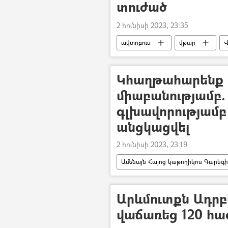
տուժած
2 հունիսի 2023, 23:35
ավտոբուս
վթար
Վ
Տուժածներ
երեխա
Կհաղթահարենք 
միաբանությամբ.
գլխավորությամբ
անցկացվել
2 հունիսի 2023, 23:19
Ամենայն Հայոց կաթողիկոս Գարեգի
Մայր Աթոռ Սուրբ Էջմիածին
Արևմուտքն Ադրբ
վաճառեց 120 հ