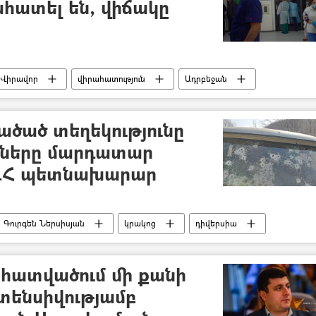
հատել են, վիճակը
Վիրավոր
վիրահատություն
Ադրբեջան
ծած տեղեկությունը
նները մարդատար
. ԱՀ պետնախարար
Գուրգեն Ներսիսյան
կրակոց
դիվերսիա
 հատվածում մի քանի
տենսիվությամբ