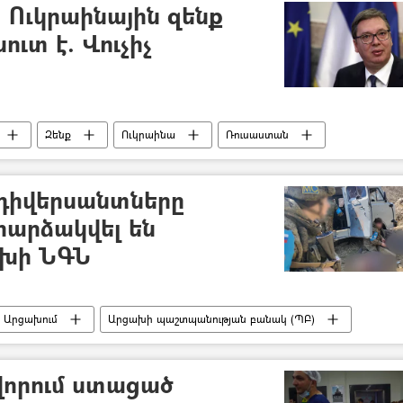
 Ուկրաինային զենք
սուտ է. Վուչիչ
Զենք
Ուկրաինա
Ռուսաստան
դիվերսանտները
հարձակվել են
խի ՆԳՆ
 Արցախում
Արցախի պաշտպանության բանակ (ՊԲ)
Ադրբեջան
վորում ստացած