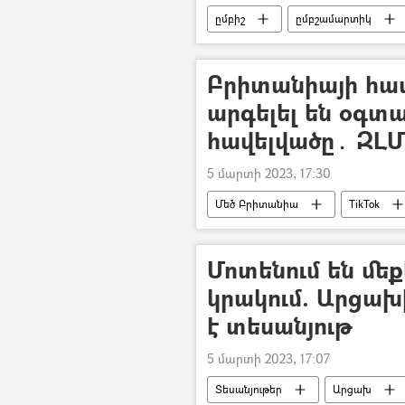
ըմբիշ
ըմբշամարտիկ
Մալխաս Ամոյան
Սլավիկ Գ
Բրիտանիայի հա
արգելել են օգտա
հավելվածը․ ԶԼ
5 մարտի 2023, 17:30
Մեծ Բրիտանիա
TikTok
Մոտենում են մեք
կրակում. Արցա
է տեսանյութ
5 մարտի 2023, 17:07
Տեսանյութեր
Արցախ