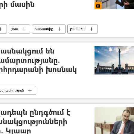
րի մասին
շոու
հարսանիք
թամադա
մասնակցում են
ամարտությանը.
որհրդարանի խոսնակ
Եվրամիություն
ադեպն ընդգծում է
նակցությունների
. Կլաար