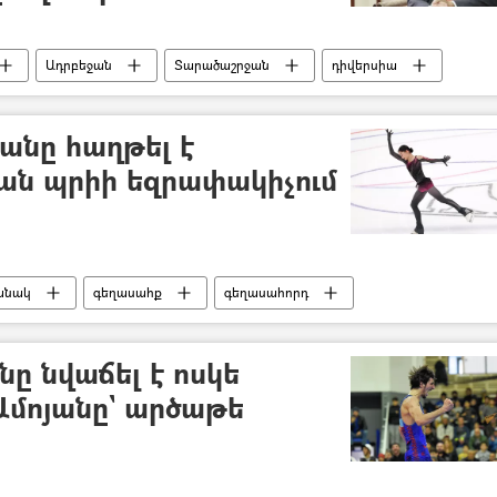
Ադրբեջան
Տարածաշրջան
դիվերսիա
անը հաղթել է
ան պրիի եզրափակիչում
անակ
գեղասահք
գեղասահորդ
ը նվաճել է ոսկե
Ամոյանը` արծաթե