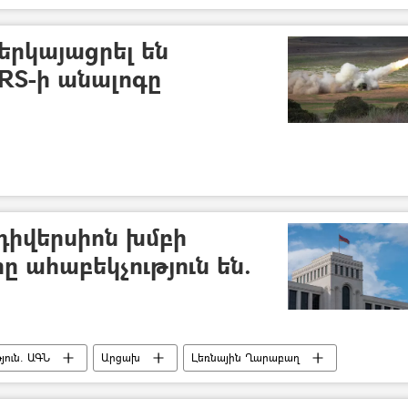
երկայացրել են
RS-ի անալոգը
դիվերսիոն խմբի
րը ահաբեկչություն են.
ուն. ԱԳՆ
Արցախ
Լեռնային Ղարաբաղ
դիվերսիա
կրակոց