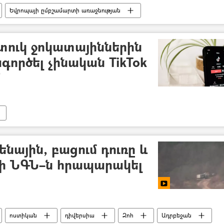
Եվրոպայի ըմբշամարտի առաջնության
ալստյան
մեդալ
տուկ ջոկատայիններին
գործել չինական TikTok
Մ
ենային, բացում դուռը և
խի ՆԳՆ–ն հրապարակել
ոստիկան
դիվերսիա
Զոհ
Ադրբեջան