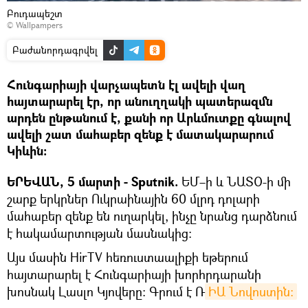
Բուդապեշտ
©
Wallpampers
Բաժանորդագրվել
Հունգարիայի վարչապետն էլ ավելի վաղ
հայտարարել էր, որ անուղղակի պատերազմն
արդեն ընթանում է, քանի որ Արևմուտքը գնալով
ավելի շատ մահաբեր զենք է մատակարարում
Կիևին։
ԵՐԵՎԱՆ, 5 մարտի - Sputnik.
ԵՄ–ի և ՆԱՏՕ-ի մի
շարք երկրներ Ուկրաինային 60 մլրդ դոլարի
մահաբեր զենք են ուղարկել, ինչը նրանց դարձնում
է հակամարտության մասնակից։
Այս մասին HirTV հեռուստաալիքի եթերում
հայտարարել է Հունգարիայի խորհրդարանի
խոսնակ Լասլո Կյովերը։ Գրում է Ռ
ԻԱ Նովոստին։