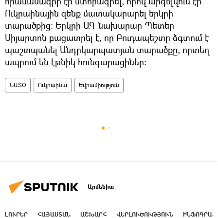
հրամանագիր էր ստորագրել, որով արգելվում էր
Ուկրաինային զենք մատակարարել երկրի
տարածքից։ Երկրի ԱԳ նախարար Պետեր
Սիյարտոն բացատրել է, որ Բուդապեշտը ձգտում է
պաշտպանել Անդրկարպատյան տարածքը, որտեղ
ապրում են էթնիկ հունգարացիներ։
ՆԱՏՕ
Ուկրաինա
Եվրամիություն
Արմենիա
ԼՈՒՐԵՐ
ՀԱՅԱՍՏԱՆ
ԱՇԽԱՐՀ
ՎԵՐԼՈՒԾՈՒԹՅՈՒՆ
ԻՆՖՈԳՐԱՖ