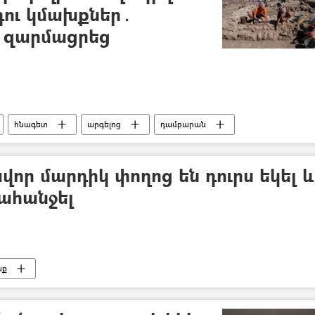
դու կմախքներ․
ն զարմացրեց
հնագետ
արգելոց
դամբարան
վոր մարդիկ փողոց են դուրս եկել և
ահանջել
աք