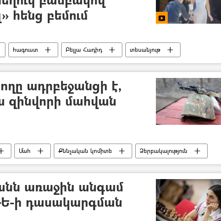
» հենց բեմում
հագուստ
Բելլա Հադիդ
տեսանյութ
ողը ադրբեջանցի է,
յա զինվորի մահվան
Մահ
Քննչական կոմիտե
Ձերբակալություն
անն առաջին անգամ
ԴԵ-ի դասակարգման