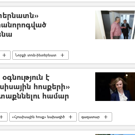
նտերնատն»
րանորոգված
ենա
Նորքի տուն-ինտերնատ
օգնություն է
սիսային հոսքերի»
ետաքննելու համար
«Հյուսիսային հոսք» նախագիծ
գազատար