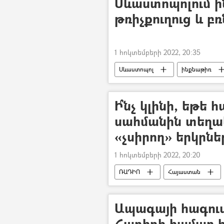
Սևաստոպոլում ին
թռիչքուղուց և բռ
1 հոկտեմբերի 2022, 20:35
Սևաստոպոլ
ինքնաթիռ
Ի՞նչ կլինի, եթե
սահմանին տեղա
«չսիրող» երկրն
1 հոկտեմբերի 2022, 20:20
ՌԱԴԻՈ
Հայաստան
դիտորդ
Նիկոլ Փաշինյան
Ապագայի հագուս
Հադիդի համար հ