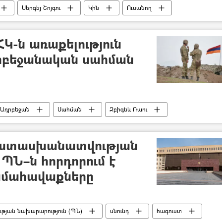
Սերգեյ Շոյգու
Կին
Ուսանող
Կ-ն առաքելություն
դրբեջանական սահման
Ադրբեջան
Սահման
Զբիգնև Ռաու
պատասխանատվության
ՊՆ–ն հորդորում է
ամահավաքները
թյան նախարարություն (ՊՆ)
սնունդ
հագուստ