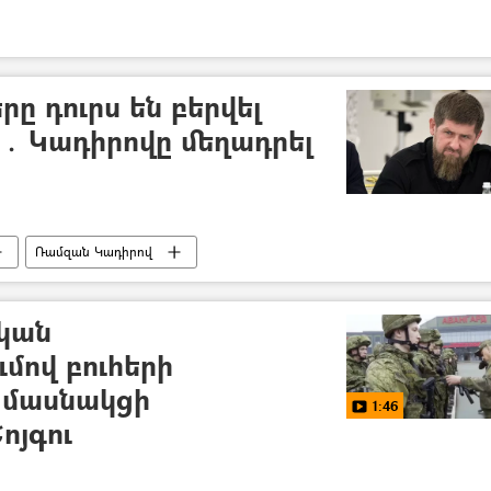
ը դուրս են բերվել
․ Կադիրովը մեղադրել
Ռամզան Կադիրով
կան
մով բուհերի
ն մասնակցի
1:46
ոյգու