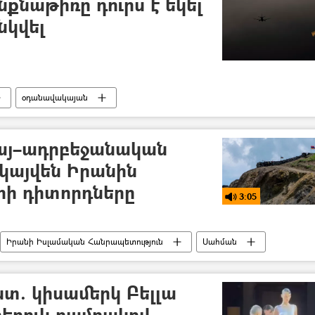
քնաթիռը դուրս է եկել
նկվել
օդանավակայան
 հայ–ադրբեջանական
կայվեն Իրանին
երի դիտորդները
3:05
Իրանի Իսլամական Հանրապետություն
Սահման
Գարիկ Մինասյան
պոդկաստ
տ. կիսամերկ Բելլա
եղուկ բամբակով