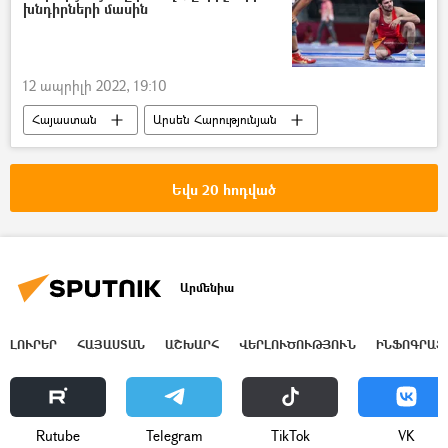
խնդիրների մասին
12 ապրիլի 2022, 19:10
Հայաստան
Արսեն Հարությունյան
ըմբիշ
Եվս 20 հոդված
Արմենիա
ԼՈՒՐԵՐ
ՀԱՅԱՍՏԱՆ
ԱՇԽԱՐՀ
ՎԵՐԼՈՒԾՈՒԹՅՈՒՆ
ԻՆՖՈԳՐԱՖ
Rutube
Telegram
ТikТоk
VK