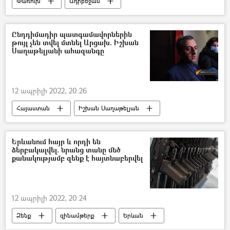
Փառուխ
Ադրբեջան
Ընդդիմադիր պատգամավորներին
թույլ չեն տվել մտնել Արցախ. Իշխան
Սաղաթելյանի ահազանգը
12 ապրիլի 2022, 20:26
Հայաստան
Իշխան Սաղաթելյան
Արցախ
Ադրբեջան
Նիկոլ Փաշինյան
Իլհամ Ալիև
Երևանում հայր և որդի են
ձերբակալվել. նրանց տանը մեծ
քանակությամբ զենք է հայտնաբերվել
12 ապրիլի 2022, 20:24
Զենք
զինամթերք
Երևան