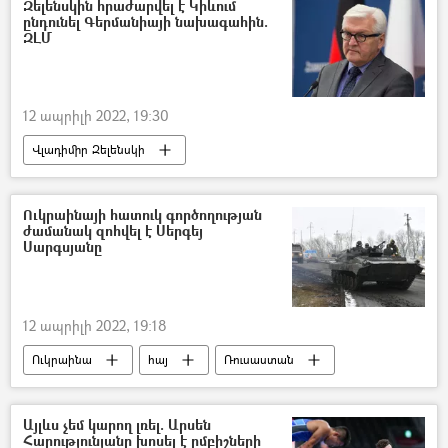
Զելենսկին հրաժարվել է Կիևում
ընդունել Գերմանիայի նախագահին.
ԶԼՄ
12 ապրիլի 2022, 19:30
Վլադիմիր Զելենսկի
Ֆրանկ–Վալտեր Շտայնմայեր
Ուկրաինա
Ուկրաինայի հատուկ գործողության
ժամանակ զոհվել է Սերգեյ
Սարգսյանը
12 ապրիլի 2022, 19:18
Ուկրաինա
հայ
Ռուսաստան
Զինված ուժեր
Զոհ
Պատերազմ
Այլևս չեմ կարող լռել. Արսեն
Հարությունյանը խոսել է ըմբիշների