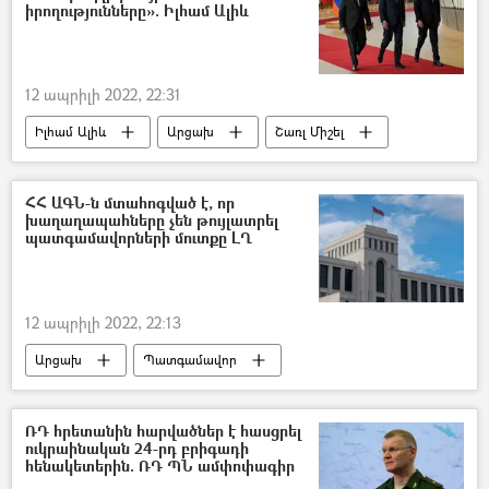
իրողությունները». Իլհամ Ալիև
12 ապրիլի 2022, 22:31
Իլհամ Ալիև
Արցախ
Շառլ Միշել
Եվրախորհուրդ
ՀՀ ԱԳՆ-ն մտահոգված է, որ
խաղաղապահները չեն թույլատրել
պատգամավորների մուտքը ԼՂ
12 ապրիլի 2022, 22:13
Արցախ
Պատգամավոր
Խաղաղապահներն Արցախում
Հայաստան
Արտաքին գործերի նախարարություն (ԱԳՆ)
ՌԴ հրետանին հարվածներ է հասցրել
ուկրաինական 24-րդ բրիգադի
հենակետերին. ՌԴ ՊՆ ամփոփագիր