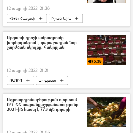
12 ապրիլի 2022, 21:38
«3+3» ձևաչափ
Իլհամ Ալիև
Թուրքիա
Հայաստան
Ադրբեջան
Իրանի Իսլամական Հանրապետություն
Արցախի դրոշի ամրագրումը
խորհրդանշում է ղարաբաղյան նոր
Ռուսաստան
շարժման սկիզբը. Հակոբյան
5:38
12 ապրիլի 2022, 21:21
ՌԱԴԻՈ
պոդկաստ
ԱԺ (Ազգային ժողով)
ընդդիմություն
Իշխան Սաղաթելյան
Ագրոարդյունաբերության ոլորտում
ՌԴ–ՀՀ ապրանքաշրջանառությունը
«Պատիվ ունեմ» դաշինք
2021–ին հասել է 773 մլն դոլարի
Հայաստանի դեմոկրատական կուսակցություն
Արցախ
12 ապրիլի 2022, 21:06