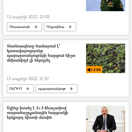
12 ապրիլի 2022, 22:05
Ռուսաստան
Ուկրաինա
Իգոր Կոնաշենկով
Տնտեսագետը համարում է՝
կառավարությունը
պարարտանյութերի հարցում ճիշտ
մեխանիզմ չի ներդրել
3:04
12 ապրիլի 2022, 21:57
ՌԱԴԻՈ
պարարտանյութ
Հայաստան
Գներ
Սամվել Ավետիսյան
պոդկաստ
Ալիևը խոսել է 3+3 ձևաչափով
տարածաշրջանային հարթակի
երկրորդ նիստի մասին