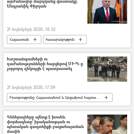
արժանավոր մարդկանց վաստակը.
Անդրանիկ Փիլոյան
21 նոյեմբերի 2020, 18:32
Հայաստան
հասարակություն
ՀՀ արտակարգ իրավիճակների նախարարություն (ԱԻՆ)
Անդրանիկ Փիլոյան
ուղերձ
Խոշտանգումների ու
դաժանությունների հարցերով ՄԻՊ–ը
չորրորդ զեկույցն է պատրաստել
21 նոյեմբերի 2020, 17:39
Իրադրությունը Հայաստանում և Արցախում հայտարարության ստորագրումից հետո
Արցախ
Հայաստան
Արցախյան պատերազմ
ՀՀ ՄԻՊ
Գեներալները պե՞տք է խոսեն.
փորձագետը` իրականության ու
Ադրբեջան
պետական գաղտնիքի բացահայտման
մասին