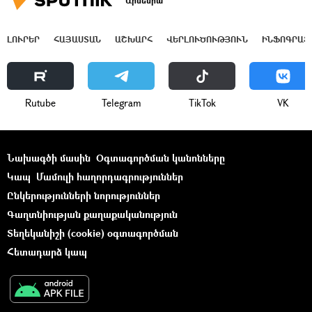
Արմենիա
ԼՈՒՐԵՐ
ՀԱՅԱՍՏԱՆ
ԱՇԽԱՐՀ
ՎԵՐԼՈՒԾՈՒԹՅՈՒՆ
ԻՆՖՈԳՐԱՖ
Rutube
Telegram
ТikТоk
VK
Նախագծի մասին
Օգտագործման կանոնները
Կապ
Մամուլի հաղորդագրություններ
Ընկերությունների նորություններ
Գաղտնիության քաղաքականություն
Տեղեկանիշի (cookie) օգտագործման
Հետադարձ կապ