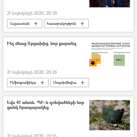
21 նոյեմբերի 2020, 20:35
Հայաստան
հասարակություն
Արա Սաղաթելյան
ազատում
Դատարան
Ինչ մնաց Արցախից. նոր քարտեզ
21 նոյեմբերի 2020, 20:26
Ինֆոգրաֆիկա
Մուլտիմեդիա
Ադրբեջանական ագրեսիան Արցախում - 2020
քարտեզ
Ադրբեջան
Եվս 41 անուն. ՊԲ–ն զոհվածների նոր
ցանկ հրապարակեց
21 նոյեմբերի 2020, 19:55