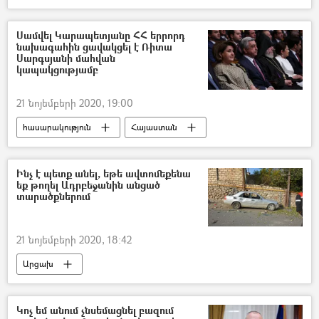
Սերգեյ Լավրով
Վլադիմիր Պուտին
Սամվել Կարապետյանը ՀՀ երրորդ
նախագահին ցավակցել է Ռիտա
Սարգսյանի մահվան
կապակցությամբ
21 նոյեմբերի 2020, 19:00
հասարակություն
Հայաստան
Սամվել Կարապետյան
Սերժ Սարգսյան
Ռիտա Սարգսյան
Ինչ է պետք անել, եթե ավտոմեքենա
եք թողել Ադրբեջանին անցած
տարածքներում
21 նոյեմբերի 2020, 18:42
Արցախ
Իրադրությունը Հայաստանում և Արցախում հայտարարության ստորագրումից հետո
Ադրբեջան
ավտոմեքենա
Կոչ եմ անում չնսեմացնել բազում