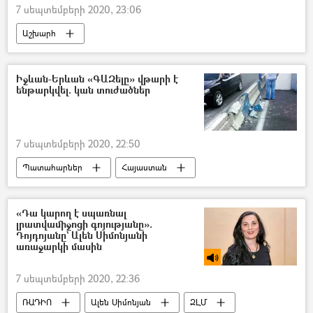
7 սեպտեմբերի 2020, 23:06
Աշխարհ
Առողջապահության համաշխարհային կազմակերպություն (ԱՀԿ)
համավարակ
կորոնավիրուս
Իջևան-Երևան «ԳԱԶելը» վթարի է
ենթարկվել. կան տուժածներ
7 սեպտեմբերի 2020, 22:50
Պատահարներ
Հայաստան
ավտովթար
ավտոբուս
ավտոմեքենա
Սևան
Վիրավոր
«Դա կարող է սպառնալ
լրատվամիջոցի գոյությանը».
հիվանդանոց
Դոյդոյանը` Ալեն Սիմոնյանի
առաջարկի մասին
Վթար, պատահար, սպանություն, գողություն
Իջևան
7 սեպտեմբերի 2020, 22:36
ՌԱԴԻՈ
Ալեն Սիմոնյան
ԶԼՄ