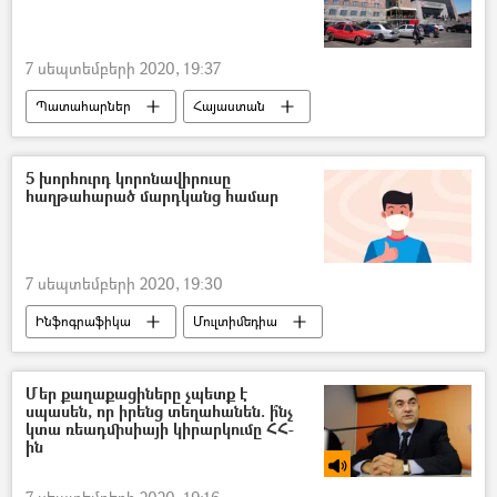
Էստոնիա
մարզիչ
Խոակին Կապառոս
7 սեպտեմբերի 2020, 19:37
Պատահարներ
Հայաստան
Երևան
հիվանդանոց
Վիրավոր
Դիակ
տղամարդ
5 խորհուրդ կորոնավիրուսը
հաղթահարած մարդկանց համար
Վթար, պատահար, սպանություն, գողություն
7 սեպտեմբերի 2020, 19:30
Ինֆոգրաֆիկա
Մուլտիմեդիա
կորոնավիրուս
Առողջապահության համաշխարհային կազմակերպություն (ԱՀԿ)
Մեր քաղաքացիները չպետք է
սպասեն, որ իրենց տեղահանեն. ի՞նչ
կտա ռեադմիսիայի կիրարկումը ՀՀ-
ին