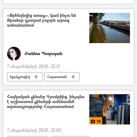
Տուգանք
«Ջրհեղեղից առաջ», կամ ինչու են
Ջրաձոր գյուղում բոլորն արագ
ամուսնանում
Ժաննա Պողոսյան
7 սեպտեմբերի 2020, 22:21
Էքսկլյուզիվ
Հայաստան
Կապսի ջրամբար
Ջրաձոր
Գյուղ
գյուղացի
Շիրակի մարզ
Հայկական ջինսեր Գյումրիից. ինչպես
է աշխատում ջինսերի ամենամեծ
ջրամբար
արտադրությունը Հայաստանում
18
7 սեպտեմբերի 2020, 22:05