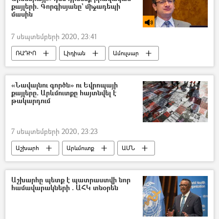
քայլերի. Գորգիսյանը` միջադեպի
մասին
7 սեպտեմբերի 2020, 23:41
ՌԱԴԻՈ
Լիդիան
Ամուլսար
«Լուսավոր Հայաստան» կուսակցություն
Գևորգ Գորգիսյան
«Նավալնու գործն» ու Եվրոպայի
քայլերը. Արևմուտքը հայտնվել է
թակարդում
7 սեպտեմբերի 2020, 23:23
Աշխարհ
Արևմուտք
ԱՄՆ
Ալեքսեյ Նավալնի
Աշխարհը պետք է պատրաստվի նոր
համավարակների . ԱՀԿ տնօրեն