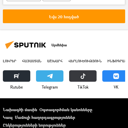
Ալեքսեյ Նավալնի
ռուս
Բլոգեր
Գերմանիա
թունավորում
Եվս 20 հոդված
հիվանդանոց
Արմենիա
ԼՈՒՐԵՐ
ՀԱՅԱՍՏԱՆ
ԱՇԽԱՐՀ
ՎԵՐԼՈՒԾՈՒԹՅՈՒՆ
ԻՆՖՈԳՐԱՖ
Rutube
Telegram
ТikТоk
VK
Նախագծի մասին
Օգտագործման կանոնները
Կապ
Մամուլի հաղորդագրություններ
Ընկերությունների նորություններ