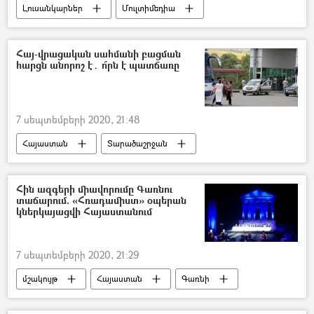
Լուսանկարներ
Մուլտիմեդիա
Տնտեսություն
Հայաստան
խանութ
Գյումրի
արտադրություն
Հայ-վրացական սահմանի բացման
հարցն անորոշ է․ ո՞րն է պատճառը
7 սեպտեմբերի 2020, 21:48
Հայաստան
Տարածաշրջան
Աշխարհ
Վրաստանի Հանրապետություն
Ընտրություններ
Սահման
Հին ազգերի միավորումը Գառնու
տաճարում. «Հռադամիստ» օպերան
կորոնավիրուս
ընդդիմություն
կներկայացվի Հայաստանում
7 սեպտեմբերի 2020, 21:29
մշակույթ
Հայաստան
Գառնի
օպերա
Գերմանիա