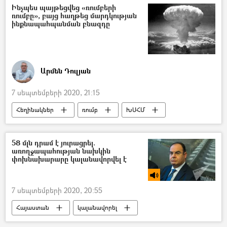
Վրաստանի Հանրապետություն
Ինչպես պայթեցվեց «ռումբերի
ռումբը», բայց հաղթեց մարդկության
ինքնապահպանման բնազդը
Արմեն Դուլյան
7 սեպտեմբերի 2020, 21:15
Հեղինակներ
ռումբ
ԽՍՀՄ
Հիրոսիմա
Նագասակի
Նիկիտա Խրուշչով
Երկիր մոլորակ
58 մլն դրամ է յուրացրել.
առողջապահության նախկին
պայթյուն
5 րոպե Դուլյանի հետ
փոխնախարարը կալանավորվել է
7 սեպտեմբերի 2020, 20:55
Հայաստան
կալանավորել
Մեղադրանք
փոխնախարար