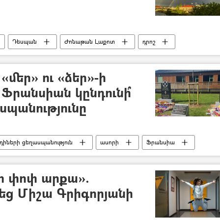
Դեսպան
Ժոնաթան Լաքոտ
դրոշ
մեր» ու «ձեր»-ի
 Ֆրանսիան կընդունի՞
սպանությունը
դիների ցեղասպանություն
ասորի
Ֆրանսիա
ի փոփ արքա».
եց Միշա Գրիգորյանի