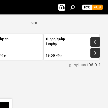
РУС
ՀԱՅ
16:00
17:0
 եթեր
Ուղիղ եթեր
ր
Լուրեր
19:00
46 ր
46 ր
ք. Երևան
106.0