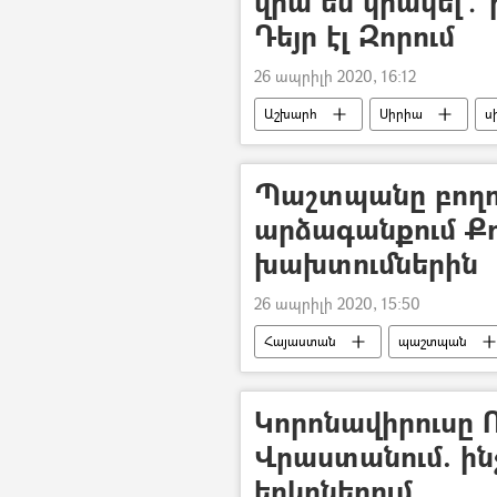
վրա են կրակել․ 
Դեյր էլ Զորում
26 ապրիլի 2020, 16:12
Աշխարհ
Սիրիա
ս
Եկեղեցի
Պաշտպանը բողոք
արձագանքում Քո
խախտումներին
26 ապրիլի 2020, 15:50
Հայաստան
պաշտպան
Արման Թաթոյան
Ռոբերտ 
Կորոնավիրուսը 
Վրաստանում. ինչ
երկրներում