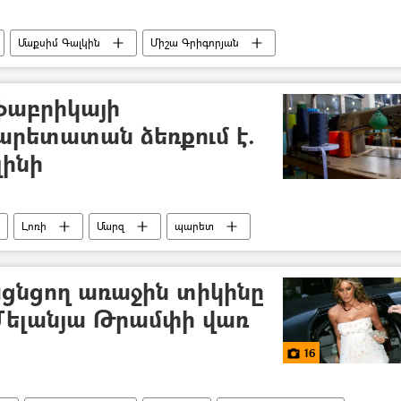
Մաքսիմ Գալկին
Միշա Գրիգորյան
երգիչ
հայ
ֆաբրիկայի
րետատան ձեռքում է.
լինի
Լոռի
Մարզ
պարետ
ցնցող առաջին տիկինը
Մելանյա Թրամփի վառ
16