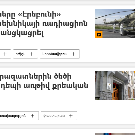
երը «Էրեբունի»
տեխնիկայի ռադիացիոն
 անցկացրել
բժիշկ
կորոնավիրուս
րազատներին ծեծի
ադեպի առթիվ քրեական
ատախազություն
փաստաբան