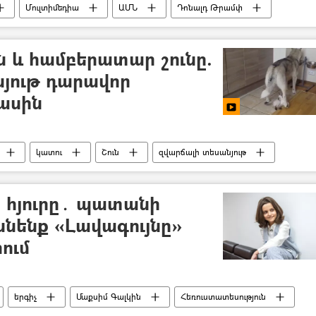
Մուլտիմեդիա
ԱՄՆ
Դոնալդ Թրամփ
Լուսանկար
 և համբերատար շունը.
յութ դարավոր
ասին
կատու
Շուն
զվարճալի տեսանյութ
 հյուրը․ պատանի
նենք «Լավագույնը»
ում
երգիչ
Մաքսիմ Գալկին
Հեռուստատեսություն