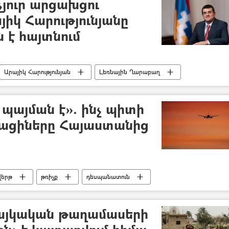
չյուր արցախցու
իկ Հարությունյանը
ն է հայտնում
Արայիկ Հարությունյան
Լեռնային Ղարաբաղ
պայման է». ինչ պիտի
ացիները Հայաստանից
վերթ
թռիչք
դեսպանատուն
հայկական թաղամասերի