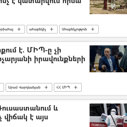
ինչ է կատարվում հիմա
իրիահայ
ահաբեկիչ
Ահաբեկչություն
ում է. ՄԻՊ-ը չի
չարյանի իրավունքների
Արամ Վարդևանյան
ՀՀ ՄԻՊ
Քոչարյան
Ռուսաստանում և
 վիճակ է այս