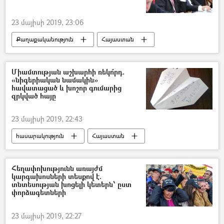
23 մայիսի 2019, 23:06
Քաղաքականություն
Հայաստան
Հավաքական անվտանգության պայմանագիր կազմակերպություն (ՀԱՊԿ)
Նիկոլ Փաշինյան
Յուրի Խաչատուրով
Միամտության աշխարհի ռեկո՞րդ.
«նիգերիական նամակին»
հավատացած և խոշոր գումարից
զրկված հայը
23 մայիսի 2019, 22:43
հասարակություն
Հայաստան
ՀՀ Ոստիկանություն
ՀՀ ազգային անվտանգության ծառայություն. ԱԱԾ
Հեղափոխությունն առայժմ
կարգախոսների տեսքով է.
տնտեսության խոցելի կետերն՝ ըստ
փորձագետների
23 մայիսի 2019, 22:27