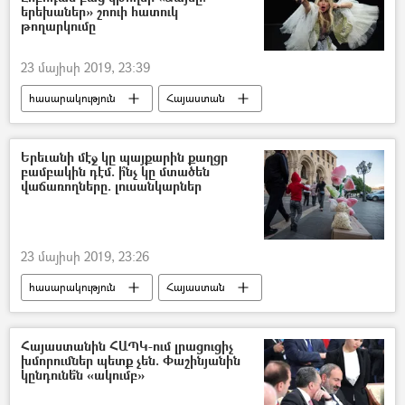
երեխաներ» շոուի հատուկ
թողարկումը
23 մայիսի 2019, 23:39
հասարակություն
Հայաստան
Ռուսաստան
Աշխարհ
Երեւանի մէջ կը պայքարին քաղցր
բամբակին դէմ. ի՞նչ կը մտածեն
վաճառողները. լուսանկարներ
23 մայիսի 2019, 23:26
հասարակություն
Հայաստան
Երևանի քաղաքապետարան
Sputnik Արմենիան` արևմտահայերենով
Հայաստանին ՀԱՊԿ-ում լրացուցիչ
խմորումներ պետք չեն. Փաշինյանին
կընդունե՞ն «ակումբ»