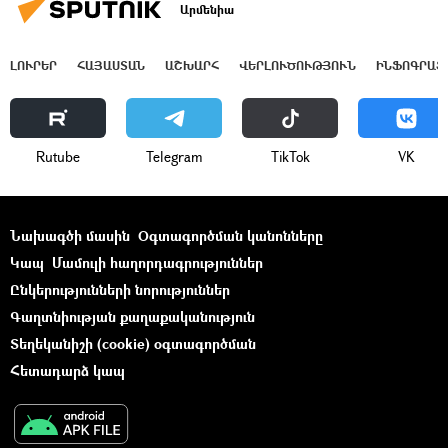
Արմենիա
ԼՈՒՐԵՐ
ՀԱՅԱՍՏԱՆ
ԱՇԽԱՐՀ
ՎԵՐԼՈՒԾՈՒԹՅՈՒՆ
ԻՆՖՈԳՐԱՖ
Rutube
Telegram
ТikТоk
VK
Նախագծի մասին
Օգտագործման կանոնները
Կապ
Մամուլի հաղորդագրություններ
Ընկերությունների նորություններ
Գաղտնիության քաղաքականություն
Տեղեկանիշի (cookie) օգտագործման
Հետադարձ կապ