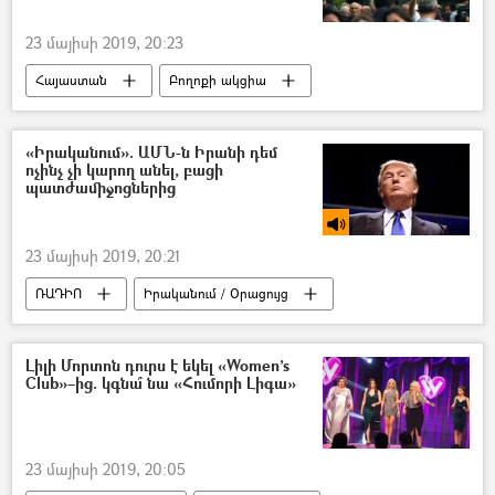
23 մայիսի 2019, 20:23
Հայաստան
Բողոքի ակցիա
Հայ Յեղափոխական Դաշնակցություն (ՀՅԴ)
Արթուր Խաչատրյան
«Իրականում». ԱՄՆ-ն Իրանի դեմ
ոչինչ չի կարող անել, բացի
պատժամիջոցներից
23 մայիսի 2019, 20:21
ՌԱԴԻՈ
Իրականում / Օրացույց
Լիլի Մորտոն դուրս է եկել «Women’s
Club»–ից. կգնա՞ նա «Հումորի Լիգա»
23 մայիսի 2019, 20:05