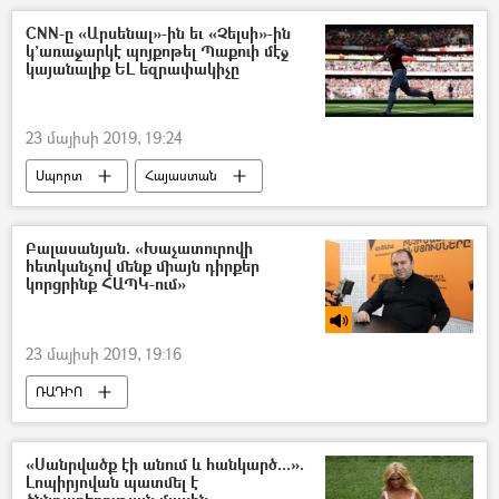
CNN-ը «Արսենալ»-ին եւ «Չելսի»-ին
կ’առաջարկէ պոյքոթել Պաքուի մէջ
կայանալիք ԵԼ եզրափակիչը
23 մայիսի 2019, 19:24
Սպորտ
Հայաստան
Հենրիխ Մխիթարյան
ֆուտբոլ
Ադրբեջան
Բալասանյան. «Խաչատուրովի
հետկանչով մենք միայն դիրքեր
Sputnik Արմենիան` արևմտահայերենով
կորցրինք ՀԱՊԿ-ում»
23 մայիսի 2019, 19:16
ՌԱԴԻՈ
Հավաքական անվտանգության պայմանագիր կազմակերպություն (ՀԱՊԿ)
Բելառուս
Յուրի Խաչատուրով
«Սանրվածք էի անում և հանկարծ...».
Լոպիրյովան պատմել է
«Մարտի 1–ի» գործով դատավարություն