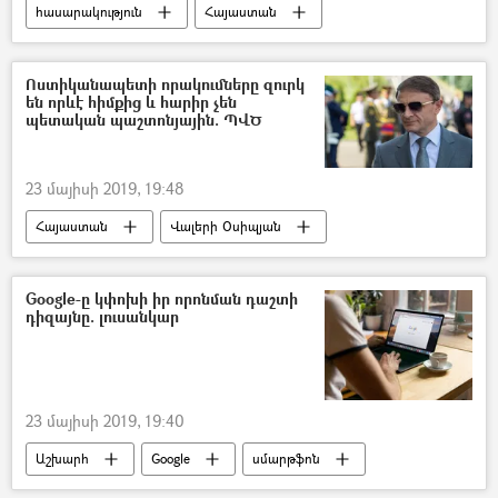
հասարակություն
Հայաստան
Լիլի Մորտո
Հեռուստատեսություն
Ոստիկանապետի որակումները զուրկ
են որևէ հիմքից և հարիր չեն
պետական պաշտոնյային. ՊՎԾ
23 մայիսի 2019, 19:48
Հայաստան
Վալերի Օսիպյան
ՀՀ Ոստիկանություն
չարաշահում
Google-ը կփոխի իր որոնման դաշտի
դիզայնը. լուսանկար
23 մայիսի 2019, 19:40
Աշխարհ
Google
սմարթֆոն
Տեխնիկա և նորարարություններ