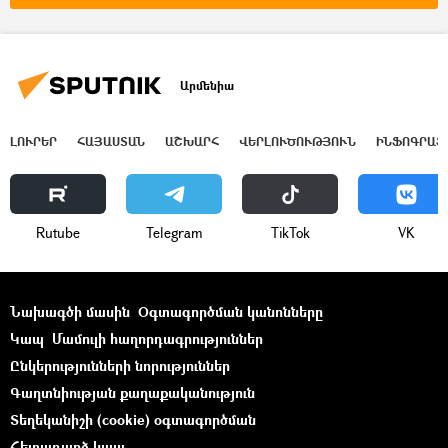
Արմենիա
ԼՈՒՐԵՐ
ՀԱՅԱՍՏԱՆ
ԱՇԽԱՐՀ
ՎԵՐԼՈՒԾՈՒԹՅՈՒՆ
ԻՆՖՈԳՐԱՖ
Rutube
Telegram
ТikТоk
VK
Նախագծի մասին
Օգտագործման կանոնները
Կապ
Մամուլի հաղորդագրություններ
Ընկերությունների նորություններ
Գաղտնիության քաղաքականություն
Տեղեկանիշի (cookie) օգտագործման
Հետադարձ կապ