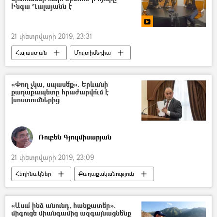
Ինգա Ղալայանն է
21 փետրվարի 2019, 23:31
Հայաստան
Մուլտիմեդիա
Տեսանյութեր
ՌԱԴԻՈ
«Փող չկա, սպասե՛ք». Երևանի
քաղաքապետը հրաժարվո՞ւմ է
խոստումներից
Ռուբեն Գյուլմիսարյան
21 փետրվարի 2019, 23:09
Հեղինակներ
Քաղաքականություն
Հայաստան
Հայկ Մարության
«Թավշյա հեղափոխություն»
«Ասա՛ ինձ անունդ, հանքատե՛ր».
միգուցե միանգամից ազգայնացնե՞նք