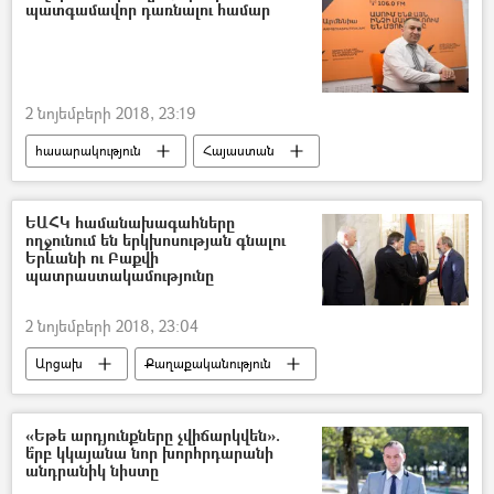
պատգամավոր դառնալու համար
Իրանի Իսլամական Հանրապետություն
Ամերիկայի Միացյալ Նահանգներ
Նիկոլ Փաշինյան
2 նոյեմբերի 2018, 23:19
հասարակություն
Հայաստան
Ազգային ժողովի ընտրություններ
ԵԱՀԿ համանախագահները
ողջունում են երկխոսության գնալու
Երևանի ու Բաքվի
պատրաստակամությունը
2 նոյեմբերի 2018, 23:04
Արցախ
Քաղաքականություն
Հայաստան
Աշխարհ
Նիկոլ Փաշինյան
ԵԱՀԿ Մինսկի Խումբ
«Եթե արդյունքները չվիճարկվեն».
ե՞րբ կկայանա նոր խորհրդարանի
անդրանիկ նիստը