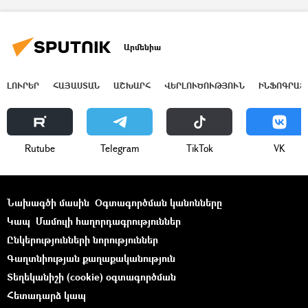
Արմենիա
ԼՈՒՐԵՐ
ՀԱՅԱՍՏԱՆ
ԱՇԽԱՐՀ
ՎԵՐԼՈՒԾՈՒԹՅՈՒՆ
ԻՆՖՈԳՐԱՖ
Rutube
Telegram
ТikТоk
VK
Նախագծի մասին
Օգտագործման կանոնները
Կապ
Մամուլի հաղորդագրություններ
Ընկերությունների նորություններ
Գաղտնիության քաղաքականություն
Տեղեկանիշի (cookie) օգտագործման
Հետադարձ կապ