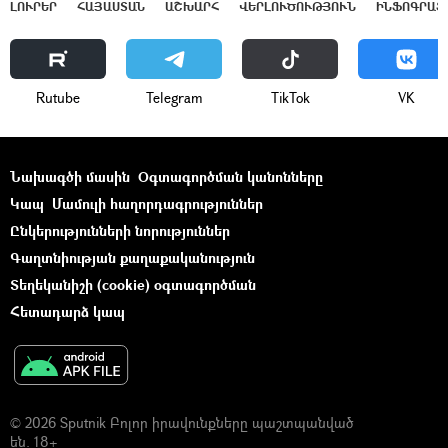
ԼՈՒՐԵՐ
ՀԱՅԱՍՏԱՆ
ԱՇԽԱՐՀ
ՎԵՐԼՈՒԾՈՒԹՅՈՒՆ
ԻՆՖՈԳՐԱՖ
Rutube
Telegram
ТikТоk
VK
Նախագծի մասին
Օգտագործման կանոնները
Կապ
Մամուլի հաղորդագրություններ
Ընկերությունների նորություններ
Գաղտնիության քաղաքականություն
Տեղեկանիշի (cookie) օգտագործման
Հետադարձ կապ
© 2026 Sputnik Բոլոր իրավունքները պաշտպանված
են. 18+