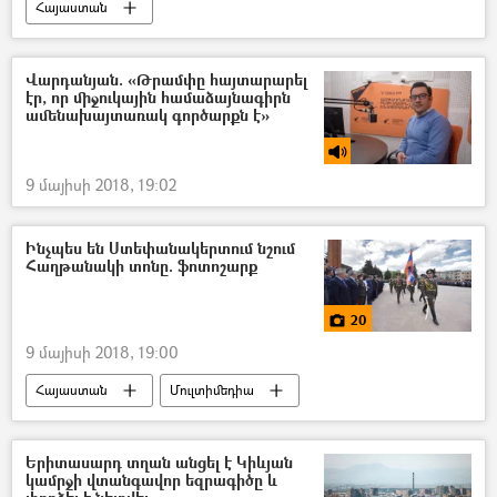
Հայաստան
Վարդանյան. «Թրամփը հայտարարել
էր, որ միջուկային համաձայնագիրն
ամենախայտառակ գործարքն է»
9 մայիսի 2018, 19:02
Ինչպես են Ստեփանակերտում նշում
Հաղթանակի տոնը. ֆոտոշարք
20
9 մայիսի 2018, 19:00
Հայաստան
Մուլտիմեդիա
Աշխարհ
հասարակություն
Լուսանկարներ
Զբոսաշրջություն
Երիտասարդ տղան անցել է Կիևյան
կամրջի վտանգավոր եզրագիծը և
մշակույթ
Կովկաս