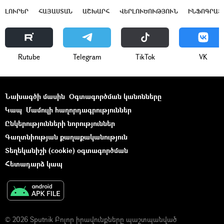
ԼՈՒՐԵՐ
ՀԱՅԱՍՏԱՆ
ԱՇԽԱՐՀ
ՎԵՐԼՈՒԾՈՒԹՅՈՒՆ
ԻՆՖՈԳՐԱՖ
Rutube
Telegram
ТikТоk
VK
Նախագծի մասին
Օգտագործման կանոնները
Կապ
Մամուլի հաղորդագրություններ
Ընկերությունների նորություններ
Գաղտնիության քաղաքականություն
Տեղեկանիշի (cookie) օգտագործման
Հետադարձ կապ
© 2026 Sputnik Բոլոր իրավունքները պաշտպանված