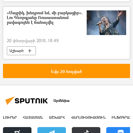
«Մայրիկ, խնդրում եմ, մի բարկացիր».
Լու Գևորգյանը Ռուսաստանում
լավագույնն է ճանաչվել
20 փետրվարի 2018, 18:49
Աշխարհ
Եվս 20 հոդված
Արմենիա
ԼՈՒՐԵՐ
ՀԱՅԱՍՏԱՆ
ԱՇԽԱՐՀ
ՎԵՐԼՈՒԾՈՒԹՅՈՒՆ
ԻՆՖՈԳՐԱՖ