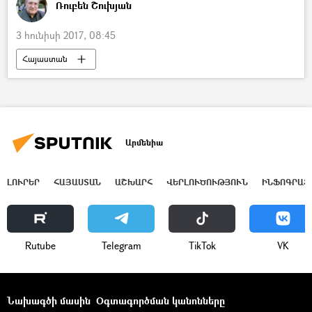
Ռուբեն Շուխյան
3 հունիսի 2017, 08:45
Հայաստան
Արմենիա
ԼՈՒՐԵՐ
ՀԱՅԱՍՏԱՆ
ԱՇԽԱՐՀ
ՎԵՐԼՈՒԾՈՒԹՅՈՒՆ
ԻՆՖՈԳՐԱՖ
Rutube
Telegram
ТikТоk
VK
Նախագծի մասին
Օգտագործման կանոնները