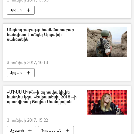
Արցախ
Անցնող շաբաթը համեմատաբար
հանգիստ է անցել Արցախի
սահմանին
3 հունիսի 2017, 16:18
Արցախ
«ՄԻՍՍ ԱՊՀ»-ի եզրափակիչին
հանդես կգա «Եվրատեսիլ 2018»-ի
պատվիրակ Յուլիա Սամոյլովան
3 հունիսի 2017, 15:22
Աշխարհ
Ռուսաստան