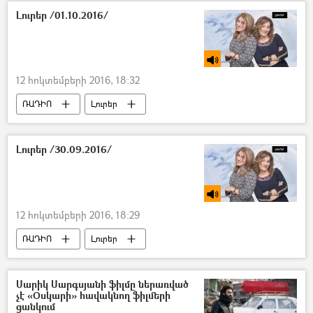
Լուրեր /01.10.2016/
12 հոկտեմբերի 2016, 18:32
ՌԱԴԻՈ
Լուրեր
Լուրեր /30.09.2016/
12 հոկտեմբերի 2016, 18:29
ՌԱԴԻՈ
Լուրեր
Սարիկ Սարգսյանի ֆիլմը ներառված
չէ «Օսկարի» հավակնող ֆիլմերի
ցանկում