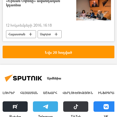
«Երևան Օփենը» ավանդական
կդառնա
12 հոկտեմբերի 2016, 16:18
Հայաստան
Սպորտ
Եվս 20 հոդված
Արմենիա
ԼՈՒՐԵՐ
ՀԱՅԱՍՏԱՆ
ԱՇԽԱՐՀ
ՎԵՐԼՈՒԾՈՒԹՅՈՒՆ
ԻՆՖՈԳՐԱՖ
Rutube
Telegram
ТikТоk
VK