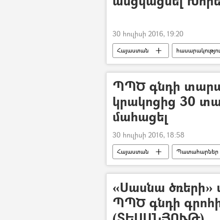
անցկացնել Խորե
30 հուլիսի 2016, 19:20
Հայաստան
հասարակությո
ՊՊԾ գնդի տարա
կրակոցից 30 տա
մահացել
30 հուլիսի 2016, 18:58
Հայաստան
Պատահարներ
«Սասնա ծռերի» 
ՊՊԾ գնդի գրոհ
(ՏԵՍԱՆՅՈՒԹ)