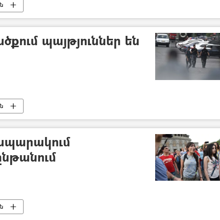
ւն
քում պայթյուններ են
ւն
ապարակում
ընթանում
ւն