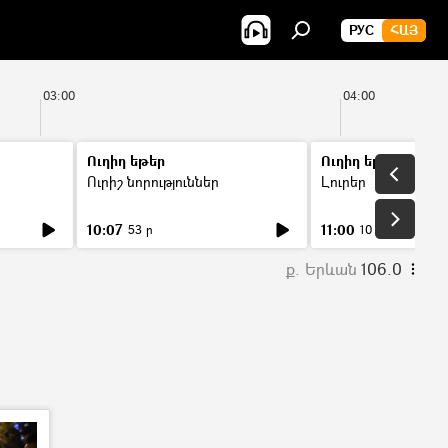
РУС
ՀԱՅ
03:00
04:00
Ուղիղ եթեր
Ուղիղ եթեր
Ուրիշ նորություններ
Լուրեր
10:07
11:00
53 ր
10 ր
ք. Երևան
106.0