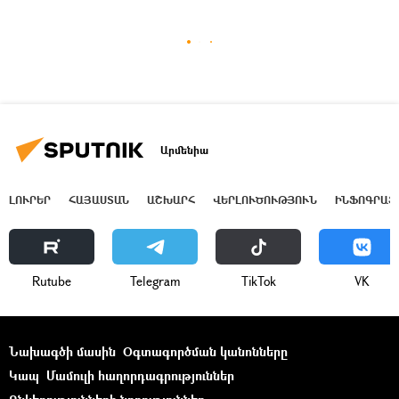
Արմենիա
ԼՈՒՐԵՐ
ՀԱՅԱՍՏԱՆ
ԱՇԽԱՐՀ
ՎԵՐԼՈՒԾՈՒԹՅՈՒՆ
ԻՆՖՈԳՐԱՖ
Rutube
Telegram
ТikТоk
VK
Նախագծի մասին
Օգտագործման կանոնները
Կապ
Մամուլի հաղորդագրություններ