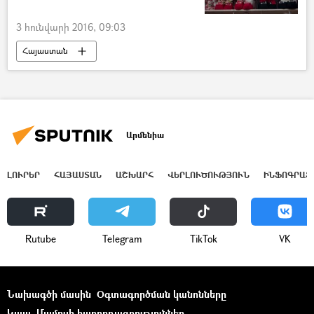
3 հունվարի 2016, 09:03
Հայաստան
Արմենիա
ԼՈՒՐԵՐ
ՀԱՅԱՍՏԱՆ
ԱՇԽԱՐՀ
ՎԵՐԼՈՒԾՈՒԹՅՈՒՆ
ԻՆՖՈԳՐԱՖ
Rutube
Telegram
ТikТоk
VK
Նախագծի մասին
Օգտագործման կանոնները
Կապ
Մամուլի հաղորդագրություններ