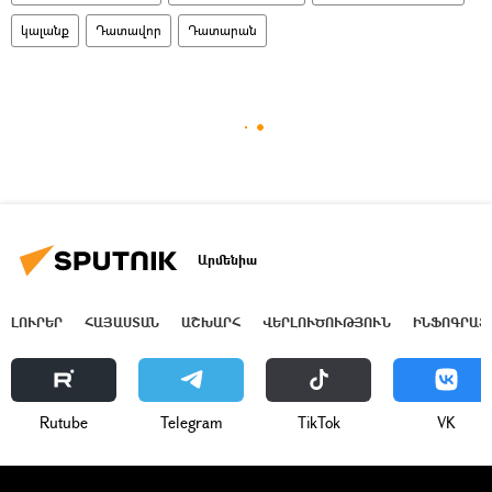
կալանք
Դատավոր
Դատարան
Արմենիա
ԼՈՒՐԵՐ
ՀԱՅԱՍՏԱՆ
ԱՇԽԱՐՀ
ՎԵՐԼՈՒԾՈՒԹՅՈՒՆ
ԻՆՖՈԳՐԱՖ
Rutube
Telegram
ТikТоk
VK