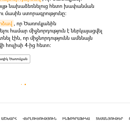
ւյթ նախաձեռնելուց հետո խափանման
ու մասին ստորագրությունը։
րձավ
, որ Ծառուկյանին
ելու համար միջնորդություն է ներկայացվել
ել էին, որ միջնորդությունն ամենայն
 հուլիսի 4-ից հետո։
ագիկ Ծառուկյան
ԱՇԽԱՐՀ
ՎԵՐԼՈՒԾՈՒԹՅՈՒՆ
ԻՆՖՈԳՐԱՖԻԿԱ
ՏԵՍԱՆՅՈՒԹԵՐ