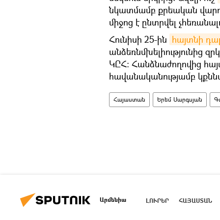
նկատմամբ քրեական վարո
միջոց է ընտրվել չհեռանալ
Հունիսի 25-ին
հայտնի դա
անձեռնմխելիությունից զրկ
ԿԸՀ։ Հանձնաժողովից հայտն
հավանականությամբ կքննվի
Հայաստան
Երեմ Սարգսյան
Գ
Արմենիա
ԼՈՒՐԵՐ
ՀԱՅԱՍՏԱՆ