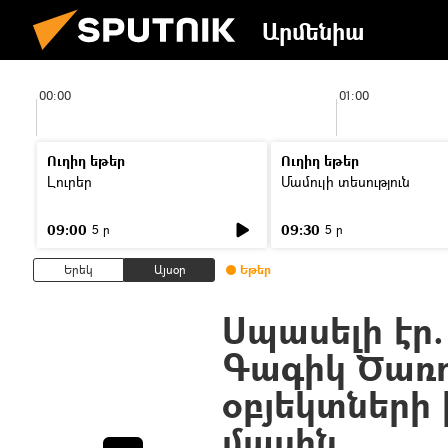
Արմենիա
00:00
01:00
Ուղիղ եթեր
Ուղիղ եթեր
Լուրեր
Մամուլի տեսություն
09:00
09:30
5 ր
5 ր
Երեկ
Այսօր
Եթեր
Սպասելի էր.
Գագիկ Ծառո
օբյեկտների 
մասին