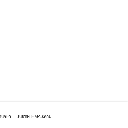
ՌԱԴԻՈ
ՄԱՄՈՒԼԻ ԿԵՆՏՐՈՆ