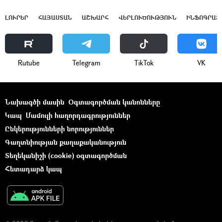
ԼՈՒՐԵՐ
ՀԱՅԱՍՏԱՆ
ԱՇԽԱՐՀ
ՎԵՐԼՈՒԾՈՒԹՅՈՒՆ
ԻՆՖՈԳՐԱՖ
Rutube
Telegram
ТikТоk
VK
Նախագծի մասին
Օգտագործման կանոնները
Կապ
Մամուլի հաղորդագրություններ
Ընկերությունների նորություններ
Գաղտնիության քաղաքականություն
Տեղեկանիշի (cookie) օգտագործման
Հետադարձ կապ