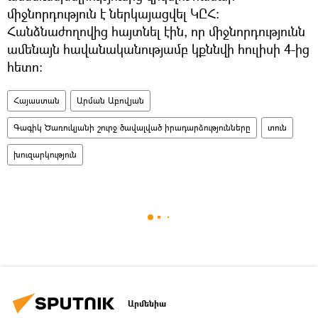
միջնորդություն է ներկայացվել ԿԸՀ։
Հանձնաժողովից հայտնել էին, որ միջնորդությունն
ամենայն հավանականությամբ կքննվի հուլիսի 4-ից
հետո։
Հայաստան
Արման Աբովյան
Գագիկ Ծառուկյանի շուրջ ծավալված իրադարձությունները
տուն
խուզարկություն
Արմենիա