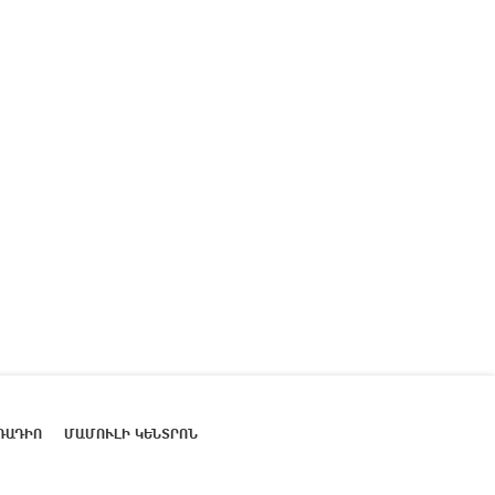
ՌԱԴԻՈ
ՄԱՄՈՒԼԻ ԿԵՆՏՐՈՆ