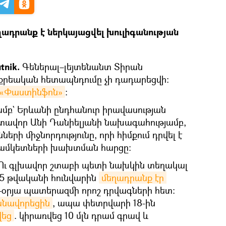
ադրանք է ներկայացվել խուլիգանության
tnik.
Գեներալ–լեյտենանտ Տիրան
րեական հետապնդումը չի դադարեցվի։
«Փաստինֆոն»
։
մբ` Երևանի ընդհանուր իրավասության
ավոր Անի Դանիելյանի նախագահությամբ,
երի միջնորդությունը, որի հիմքում դրվել է
ամկետների խախտման հարցը։
ԶՈւ գլխավոր շտաբի պետի նախկին տեղակալ
5 թվականի հունվարին
մեղադրանք էր 
-օրյա պատերազմի որոշ դրվագների հետ։
անավորեցին
, ապա փետրվարի 18-ին
վեց
. կիրառվեց 10 մլն դրամ գրավ և