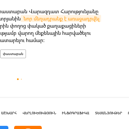
ն փաստաբան Վարազդատ Հարությունյանը
ատրյանին
 նոր մեղադրանք է առաջադրվել
բերին փողոց փակած քաղաքացիների
ւթյամբ վարող մեքենային հարվածելու
 կատարելու համար:
փաստաբան
ԱՇԽԱՐՀ
ՎԵՐԼՈՒԾՈՒԹՅՈՒՆ
ԻՆՖՈԳՐԱՖԻԿԱ
ՏԵՍԱՆՅՈՒԹԵՐ