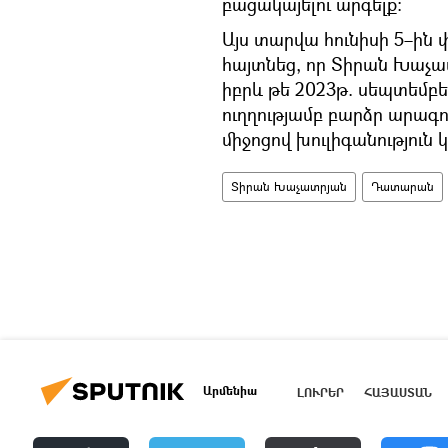
բացակայելու արգելք։
Այս տարվա հունիսի 5–ի
հայտնեց, որ Տիրան Խաչ
իբրև թե 2023թ. սեպտեմ
ուղղությամբ բարձր արագո
միջոցով խուլիգանություն
Տիրան Խաչատրյան
Դատարան
Արմենիա
ԼՈՒՐԵՐ
ՀԱՅԱՍՏԱՆ