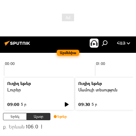
ՀԱՅ
Արմենիա
00:00
01:00
Ուղիղ եթեր
Ուղիղ եթեր
Լուրեր
Մամուլի տեսություն
09:00
09:30
5 ր
5 ր
Երեկ
Այսօր
Եթեր
ք. Երևան
106.0