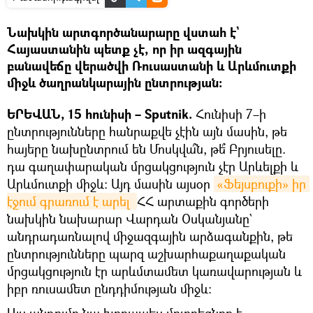
Նախկին արտգործանարարը վստահ է`
Հայաստանին պետք չէ, որ իր ազգային
բանավեճը վերածվի Ռուսաստանի և Արևմուտքի
միջև ծաղրանկարային ընտրության։
ԵՐԵՎԱՆ, 15 հունիսի – Sputnik.
Հունիսի 7–ի
ընտրությունները հանրաքվե չէին այն մասին, թե
հայերը նախընտրում են Մոսկվա՞ն, թե՞ Բրյուսելը.
դա գաղափարական մրցակցություն չէր Արևելքի և
Արևմուտքի միջև։ Այդ մասին այսօր
«Ֆեյսբուքի» իր 
էջում գրառում է արել 
ՀՀ արտաքին գործերի
նախկին նախարար Վարդան Օսկանյանը`
անդրադառնալով միջազգային արձագանքին, թե
ընտրությունները պարզ աշխարհաքաղաքական
մրցակցություն էր արևմտամետ կառավարության և
իբր ռուսամետ ընդդիմության միջև։
Այս պնդումը նա խորապես մոլորեցնող է