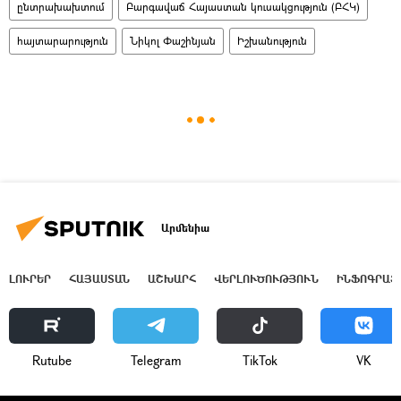
ընտրախախտում
Բարգավաճ Հայաստան կուսակցություն (ԲՀԿ)
հայտարարություն
Նիկոլ Փաշինյան
Իշխանություն
Արմենիա
ԼՈՒՐԵՐ
ՀԱՅԱՍՏԱՆ
ԱՇԽԱՐՀ
ՎԵՐԼՈՒԾՈՒԹՅՈՒՆ
ԻՆՖՈԳՐԱՖ
Rutube
Telegram
ТikТоk
VK