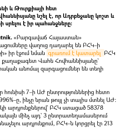
նի և Թուրքիայի հետ
վհաննիսյանը նշել է, որ Ադրբեջանը կոշտ և
 սրելու է իր պահանջները։
tnik.
«Բարգավաճ Հայաստան»
գացումները վաղուց դադարել են ԲՀԿ–ի
քի» իր էջում նման
գրառում է կատարել 
ԲՀԿ
 քաղաքագետ Վահե Հովհաննիսյանը`
տրական անոմալ զարգացումներ են տեղի
որ հունիսի 7–ի ԱԺ ընտրություններից հետո
996%–ը, ինչը նրան թույլ չի տալիս մտնել ԱԺ։
կի արդյունքներով` ԲՀԿ ստացած 58378
ակայն մինչ այդ` 3 ընտրատեղամասերում
աչելու արդյունքում, ԲՀԿ–ն կորցրել էր 213