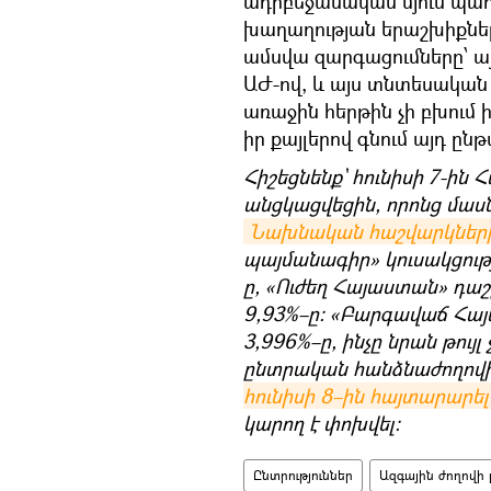
ադրբեջանական մյուս պահ
խաղաղության երաշխիքների
ամսվա զարգացումները՝ այ
ԱԺ-ով, և այս տնտեսական 
առաջին հերթին չի բխում ի
իր քայլերով գնում այդ ընթ
Հիշեցնենք` հունիսի 7-ին 
անցկացվեցին, որոնց մասնա
Նախնական հաշվարկներ
պայմանագիր» կուսակցությ
ը, «Ուժեղ Հայաստան» դաշ
9,93%–ը։ «Բարգավաճ Հայա
3,996%–ը, ինչը նրան թույ
ընտրական հանձնաժողո
հունիսի 8–ին հայտարարել
կարող է փոխվել։
Ընտրություններ
Ազգային ժողովի 