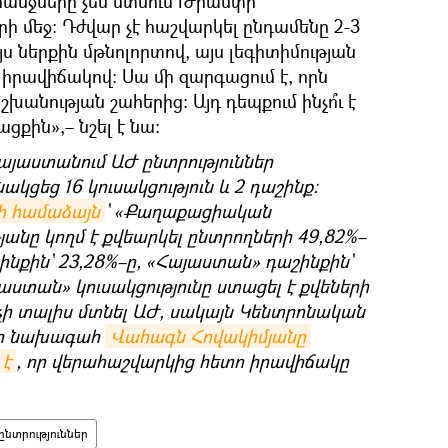
անջները չեն մտնում Թրամփի
 մեջ։ Դժվար չէ հաշվարկել ընդամենը 2-3
ս ներքին մթնոլորտով, այս լեգիտիմության
իրավիճակով։ Սա մի զարգացում է, որն
շխանության շահերից։ Այդ դեպքում ինչո՞ւ է
ացքին»,– նշել է նա։
Հայաստանում ԱԺ ընտրություններ
կցեց 16 կուսակցություն և 2 դաշինք։
ի համաձայն
` «Քաղաքացիական
անը կողմ է քվեարկել ընտրողների 49,82%–
ինքին` 23,28%–ը, «Հայաստան» դաշինքին`
ստան» կուսակցությունը ստացել է քվեների
լ չի տալիս մտնել ԱԺ, սակայն Կենտրոնական
վի նախագահ
Վահագն Հովակիմյանը 
 է
, որ վերահաշվարկից հետո իրավիճակը
ընտրություններ