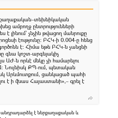
% քաղաքական–տեխնիկական
խեց ամբողջ ընտրությունների
ես է լինում՝ չնչին թվացող մանրուքը
ոցեսի էությունը։ ԲՀԿ-ի 0.004-ը հենց
գործոնն է։ Հիմա եթե ԲՀԿ-ն չանցնի
նը գնա կոշտ-արգելակիչ
 ԱԺ-ն որևէ մեկը չի համարելու
մ։ Նույնիսկ ՔՊ-ում, պետական
իսկ Արևմուտքում, ցանկացած պահի
ու է ի վնաս Հայաստանի»,– գրել է
վ անդրադարձել է ներքաղաքական և