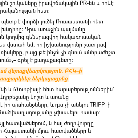
ին շուկաները իրավիճակային PR-են և որևէ
րականության հետ։
 պետք է փորձի լուծել Ռուսաստանի հետ
խնդիրը։ Դրա առաջին պայմանը
ան կողմից գեներացվող հակառուսական
Ես վստահ եմ, որ իշխանությունը շատ լավ
սկերը, բայց թե ինչո՞ւ չի գնում անհրաժեշտ
նում»,– գրել է քաղաքագետը։
ամ վերաքվեարկություն. ԲՀԿ–ի 
աջարկներ ներկայացրեց
ի և Թուրքիայի հետ հարաբերություններին`
ր Ադրբեջանը կոշտ և առանց
 է իր պահանջները, և դա չի անելու TRIPP–ի
նած խաղաղությանը չվնասելու համար։
յլ հատվածներում, և հայ ժողովուրդը
որ Հայաստանի մյուս հատվածները և