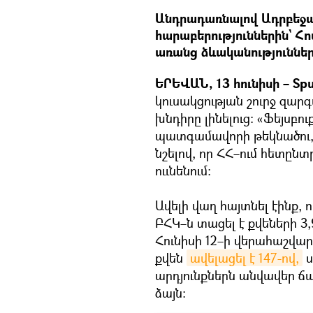
Անդրադառնալով Ադրբեջա
հարաբերություններին` Հո
առանց ձևականությունների
ԵՐԵՎԱՆ, 13 հունիսի – Spu
կուսակցության շուրջ զար
խնդիրը լինելուց։ «Ֆեյսբու
պատգամավորի թեկնածու,
նշելով, որ ՀՀ–ում հետըն
ոււնենում։
Ավելի վաղ հայտնել էինք, 
ԲՀԿ–ն տացել է քվեների 3,
Հունիսի 12–ի վերահաշվար
քվեն
ավելացել է 147-ով,
ս
արդյունքներն անվավեր ճան
ձայն։