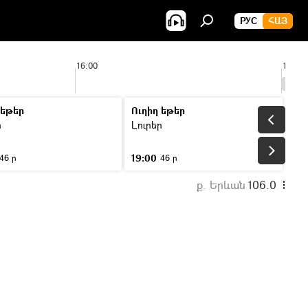
РУС
ՀԱՅ
16:00
17:00
 եթեր
Ուղիղ եթեր
ր
Լուրեր
19:00
46 ր
46 ր
ք. Երևան
106.0