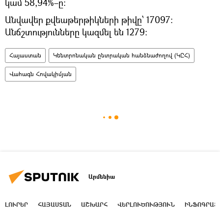
կամ 58,94%–ը:
Անվավեր քվեաթերթիկների թիվը՝ 17097։
Անճշտությունները կազմել են 1279։
Հայաստան
Կենտրոնական ընտրական հանձնաժողով (ԿԸՀ)
Վահագն Հովակիմյան
Արմենիա
ԼՈՒՐԵՐ
ՀԱՅԱՍՏԱՆ
ԱՇԽԱՐՀ
ՎԵՐԼՈՒԾՈՒԹՅՈՒՆ
ԻՆՖՈԳՐԱՖ