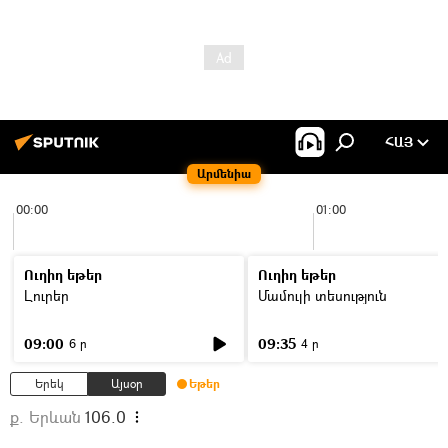
ՀԱՅ
Արմենիա
00:00
01:00
Ուղիղ եթեր
Ուղիղ եթեր
Լուրեր
Մամուլի տեսություն
09:00
09:35
6 ր
4 ր
Երեկ
Այսօր
Եթեր
ք. Երևան
106.0