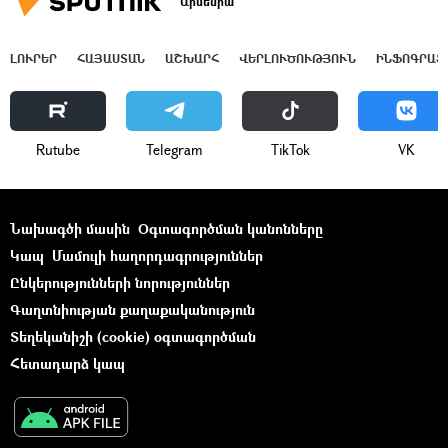
Արմենիա
ԼՈՒՐԵՐ
ՀԱՅԱՍՏԱՆ
ԱՇԽԱՐՀ
ՎԵՐԼՈՒԾՈՒԹՅՈՒՆ
ԻՆՖՈԳՐԱՖ
Rutube
Telegram
ТikТоk
VK
Նախագծի մասին
Օգտագործման կանոնները
Կապ
Մամուլի հաղորդագրություններ
Ընկերությունների նորություններ
Գաղտնիության քաղաքականություն
Տեղեկանիշի (cookie) օգտագործման
Հետադարձ կապ