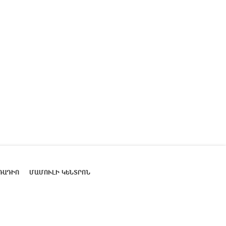
ՌԱԴԻՈ
ՄԱՄՈՒԼԻ ԿԵՆՏՐՈՆ