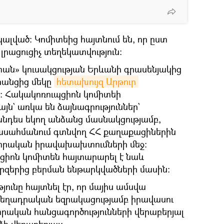
կալված։ Կոմիտեից հայտնում են, որ ըստ
լրացուցիչ տեղեկատվություն։
տան» կուսակցության Երևանի գրասենյակից
րանցից մեկը
հետախույզ Արթուր 
: Հակակոռուպցիոն կոմիտեի
ն` առկա են ձայնագրություններ`
անդես եկող անձանց մասնակցությամբ,
սահմանում գտնվող ՀՀ քաղաքացիներին
նտրական իրավախախտումների մեջ։
պցիոն կոմիտեն հայտարարել է նաև
րզերից բերման ենթարկվածների մասին։
ւնը հայտնել էր, որ մայիս ամսվա
եղադրական եզրակացությամբ իրավասու
րական հանցագործությունների վերաբերյալ
ձի վերաբերյալ։