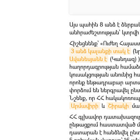
Այս պահին 8 անձ է ձերբա
անհրաժեշտության՝ կտրվի 
Հիշեցնենք՝ «Ուժեղ Հայաս
3 անձ կալանքի տակ է
(ն
Ավանեսյանն է
(Կանդազ) )
հաղորդագրության համաձայ
կուսակցության անունից հ
որոնք ենթադրաբար արտա
փորձում են ներգրավել ը
Նշենք, որ ՀՀ հակակոռու
Արմավիրի
և
Շիրակի 
մա
ՀՀ գլխավոր դատախազությո
ընթացքում հաստատված մ
դատարան է հանձնվել ընտ
5 քրեական վարույթ՝ 16 ան