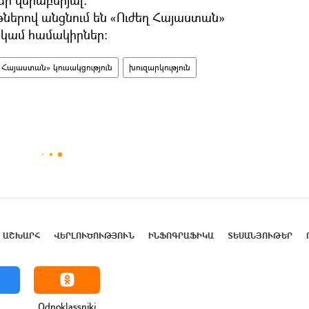
ւյթներով անցնում են «Ուժեղ Հայաստան»
 կամ համակիրներ։
 Հայաստան» կուսակցություն
խուզարկություն
ԱՇԽԱՐՀ
ՎԵՐԼՈՒԾՈՒԹՅՈՒՆ
ԻՆՖՈԳՐԱՖԻԿԱ
ՏԵՍԱՆՅՈՒԹԵՐ
Odnoklassniki