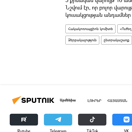
Նշվում էր, որ բոլոր վարո
կուսակցության անդամներ
Հակակոռուպցիոն կոմիտե
«Ուժեղ
Ձերբակալություն
ընտրակաշառք
Արմենիա
ԼՈՒՐԵՐ
ՀԱՅԱՍՏԱՆ
Rutube
Telegram
ТikТоk
VK