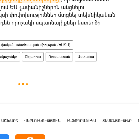
ում ԵՄ չափանիշներին անցնելու
 սկսի փոփոխություններ մտցնել տեխնիկական
դեն որոշակի սպառնալիքներ կստեղծի
սիական տնտեսական միություն (ԵԱՏՄ)
ուկաշենկո
Բելառուս
Ռուսաստան
Աստանա
ԱՇԽԱՐՀ
ՎԵՐԼՈՒԾՈՒԹՅՈՒՆ
ԻՆՖՈԳՐԱՖԻԿԱ
ՏԵՍԱՆՅՈՒԹԵՐ