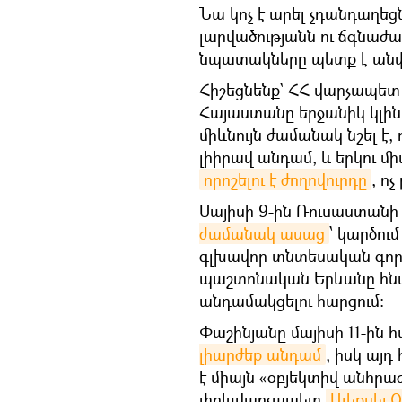
Նա կոչ է արել չդանդաղեցն
լարվածությանն ու ճգնաժա
նպատակները պետք է ան
Հիշեցնենք` ՀՀ վարչապետ 
Հայաստանը երջանիկ կլինի,
միևնույն ժամանակ նշել է
լիիրավ անդամ, և երկու մ
որոշելու է ժողովուրդը
, ո
Մայիսի 9-ին Ռուսաստան
ժամանակ ասաց
՝ կարծում
գլխավոր տնտեսական գործ
պաշտոնական Երևանը հնա
անդամակցելու հարցում։
Փաշինյանը մայիսի 11-ին 
լիարժեք անդամ
, իսկ այ
է միայն «օբյեկտիվ անհրա
փոխվարչապետ
Ալեքսեյ 