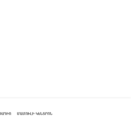
ՌԱԴԻՈ
ՄԱՄՈՒԼԻ ԿԵՆՏՐՈՆ