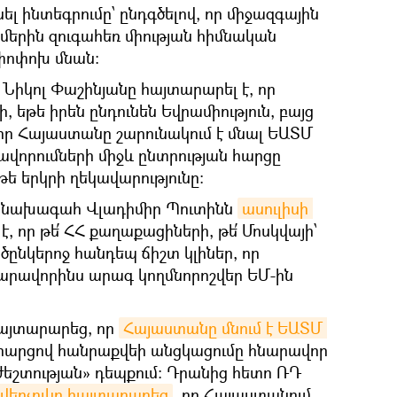
ել ինտեգրումը՝ ընդգծելով, որ միջազգային
մերին զուգահեռ միության հիմնական
փոփոխ մնան։
Նիկոլ Փաշինյանը հայտարարել է, որ
 եթե իրեն ընդունեն Եվրամիություն, բայց
, որ Հայաստանը շարունակում է մնալ ԵԱՏՄ
իավորումների միջև ընտրության հարցը
չ թե երկրի ղեկավարությունը:
ի նախագահ Վլադիմիր Պուտինն
ասուլիսի 
 է, որ թե՛ ՀՀ քաղաքացիների, թե՛ Մոսկվայի՝
ընկերոջ հանդեպ ճիշտ կլիներ, որ
րավորինս արագ կողմնորոշվեր ԵՄ-ին
հայտարարեց, որ
Հայաստանը մնում է ԵԱՏՄ 
դ հարցով հանրաքվեի անցկացումը հնարավոր
ժեշտության» դեպքում: Դրանից հետո ՌԴ
Օվերչուկը հայտարարեց
, որ Հայաստանում