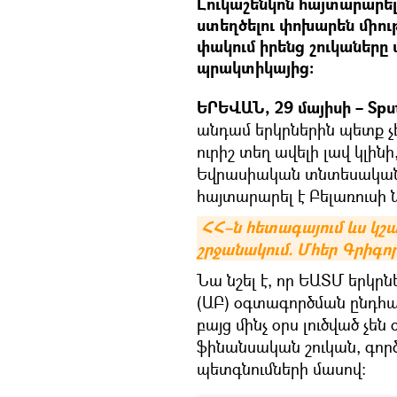
Լուկաշենկոն հայտարարել
ստեղծելու փոխարեն միու
փակում իրենց շուկաները
պրակտիկայից։
ԵՐԵՎԱՆ, 29 մայիսի – Sput
անդամ երկրներին պետք չէ
ուրիշ տեղ ավելի լավ կլինի
Եվրասիական տնտեսական 
հայտարարել է Բելառուսի
ՀՀ–ն հետագայում ևս կշ
շրջանակում. Մհեր Գրիգո
Նա նշել է, որ ԵԱՏՄ երկր
(ԱԲ) օգտագործման ընդհան
բայց մինչ օրս լուծված չե
ֆինանսական շուկան, գործ
պետգնումների մասով։