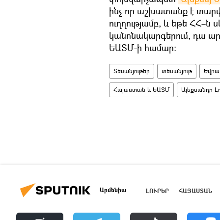
ինչ-որ աշխատանք է տարվ
ուղղությամբ, և եթե ՀՀ–ն
կանոնակարգերում, դա ար
ԵԱՏՄ-ի համար:
Տեսանյութեր
տեսանյութ
Եվրա
Հայաստան և ԵԱՏՄ
Ալեքսանդր Լ
Արմենիա
ԼՈՒՐԵՐ
ՀԱՅԱՍՏԱՆ