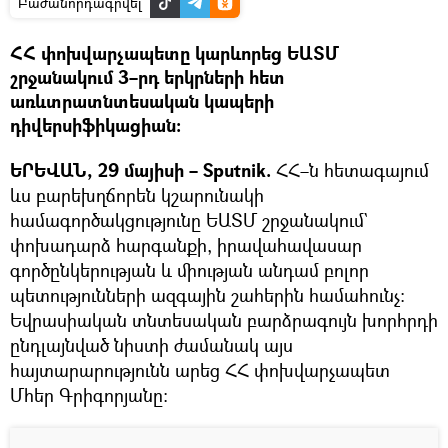
Բաժանորդագրվել
ՀՀ փոխվարչապետը կարևորեց ԵԱՏՄ
շրջանակում 3–րդ երկրների հետ
առևտրատնտեսական կապերի
դիվերսիֆիկացիան։
ԵՐԵՎԱՆ, 29 մայիսի – Sputnik.
ՀՀ–ն հետագայում
ևս բարեխղճորեն կշարունակի
համագործակցությունը ԵԱՏՄ շրջանակում`
փոխադարձ հարգանքի, իրավահավասար
գործընկերության և միության անդամ բոլոր
պետությունների ազգային շահերին համահունչ։
Եվրասիական տնտեսական բարձրագույն խորհրդի
ընդլայնված նիստի ժամանակ այս
հայտարարությունն արեց ՀՀ փոխվարչապետ
Մհեր Գրիգորյանը։