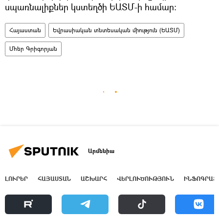
սպառնալիքներ կստեղծի ԵԱՏՄ-ի համար:
Հայաստան
Եվրասիական տնտեսական միություն (ԵԱՏՄ)
Մհեր Գրիգորյան
Արմենիա
ԼՈՒՐԵՐ
ՀԱՅԱՍՏԱՆ
ԱՇԽԱՐՀ
ՎԵՐԼՈՒԾՈՒԹՅՈՒՆ
ԻՆՖՈԳՐԱՖ