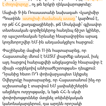
է ժողովուրդը
, ոչ թե երկրի ղեկավարությունը:
Մայիսի 9-ին Ռուսաստանի նախագահ Վլադիմիր
Պուտինն
ասուլիսի ժամանակ ասաց
՝ կարծում է,
որ թե՛ ՀՀ քաղաքացիների, թե՛ Մոսկվայի՝ գլխավոր
տնտեսական գործընկերոջ հանդեպ ճիշտ կլիներ,
որ պաշտոնական Երևանը հնարավորինս արագ
կողմնորոշվեր ԵՄ-ին անդամակցելու հարցում։
Փաշինյանը մայիսի 11-ին հայտարարեց, որ
Հայաստանը մնում է ԵԱՏՄ լիարժեք անդամ, իսկ
այդ հարցով հանրաքվեի անցկացումը հնարավոր է
միայն «օբյեկտիվ անհրաժեշտության» դեպքում:
Դրանից հետո ՌԴ փոխվարչապետ Ալեքսեյ
Օվերչուկը հայտարարեց, որ Հայաստանում ինչ-որ
աշխատանք է տարվում ԵՄ չափանիշներին
անցնելու ուղղությամբ, և եթե ՀՀ–ն սկսի
փոփոխություններ մտցնել տեխնիկական
կանոնակարգերում, դա արդեն որոշակի