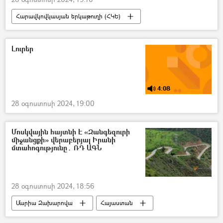
Հարավկովկասյան երկաթուղի (ՀԿԵ)
Գնացք
ավտոմեքենա
ավտովթար
Լուրեր
4:08
28 օգոստոսի 2024, 19:00
Մոսկվային հայտնի Է «Զանգեզուրի
միջանցքի» վերաբերյալ Իրանի
մտահոգությունը․ ՌԴ ԱԳՆ
28 օգոստոսի 2024, 18:56
Մարիա Զախարովա
Հայաստան
Ադրբեջան
Նախիջևան