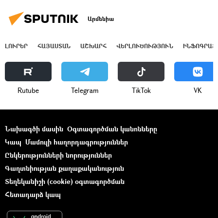
Արմենիա
ԼՈՒՐԵՐ
ՀԱՅԱՍՏԱՆ
ԱՇԽԱՐՀ
ՎԵՐԼՈՒԾՈՒԹՅՈՒՆ
ԻՆՖՈԳՐԱՖ
Rutube
Telegram
ТikТоk
VK
Նախագծի մասին
Օգտագործման կանոնները
Կապ
Մամուլի հաղորդագրություններ
Ընկերությունների նորություններ
Գաղտնիության քաղաքականություն
Տեղեկանիշի (cookie) օգտագործման
Հետադարձ կապ