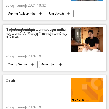
28 օգոստոսի 2024, 18:32
Մարիա Զախարովա
Ադրբեջան
Հայաստան
Հայրենական մեծ պատերազմ
Հուշարձան
Դիվանագետներն անհրաժեշտ ամեն
ինչ անում են Պավել Դուրովի գործով․
ՌԴ ԱԳՆ
28 օգոստոսի 2024, 18:16
Պավել Դուրով
Ֆրանսիա
Ձերբակալություն
Մարիա Զախարովա
Telegram
On air
40:43
28 օգոստոսի 2024, 18:10