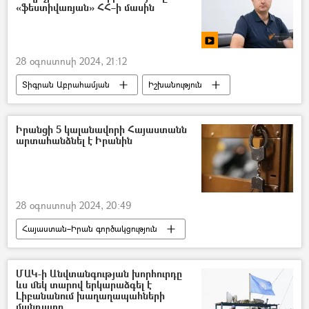
Գազայի հատված
Պաղեստին
«ֆեստիվառյան» ՀՀ–ի մասին
ՀԱՄԱՍ
28 օգոստոսի 2024, 21:12
Տիգրան Աբրահամյան
Իշխանություն
Հայաստան
Ադրբեջան
հայ-ադրբեջանական
ընդդիմություն
Իրանցի 5 կալանավորի Հայաստանն
արտահանձնել է Իրանին
28 օգոստոսի 2024, 20:49
Հայաստան–Իրան գործակցություն
Իրանի Իսլամական Հանրապետություն
Հայաստան
դատապարտյալ
ՄԱԿ-ի Անվտանգության խորհուրդը
ևս մեկ տարով երկարաձգել է
Լիբանանում խաղաղապահների
մանդատը