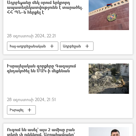
Ադրբեջանը մեկ օրում երկրորդ
ապատեղեկատվությունն է տարածել.
ՀՀ ՊՆ–ն հերքել է
28 օգոստոսի 2024, 22:21
հայ-ադրբեջանական
Ադրբեջան
դիրքեր
կրակոց
Հայաստան
Սահման
Իսրայելական զորքերը Գազայում
գնդակոծել են ՄԱԿ-ի մեքենան
Սահմանային խախտումներ. իրադրությունը Սյունիքում և Գեղարքունիքում
ՀՀ պաշտպանության նախարարություն (ՊՆ)
28 օգոստոսի 2024, 21:51
Իսրայել
Միավորված ազգերի կազմակերպություն (ՄԱԿ)
ավտոմեքենա
գնդակոծություն
Ուզում են ասել` այս 2 ամիսը բան
տեղի չի ունենում. Աբրահամյանը`