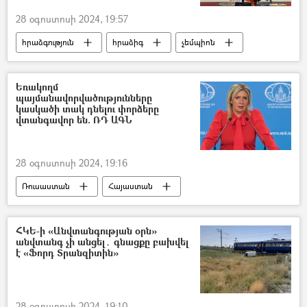
28 օգոստոսի 2024, 19:57
հրաձգություն
հրաձիգ
չեմպիոն
Գոհար Հարությունյան
Եռակողմ
պայմանավորվածությունները
կասկածի տակ դնելու փորձերը
վտանգավոր են. ՌԴ ԱԳՆ
28 օգոստոսի 2024, 19:16
Ռուսաստան
Հայաստան
հայ-ադրբեջանական
Ադրբեջան
Արցախ
Մարիա Զախարովա
ՀԿԵ-ի «Անվտանգության օրն»
անվտանգ չի անցել․ գնացքը բախվել
է «Ֆորդ Տրանզիտին»
28 օգոստոսի 2024, 19:10