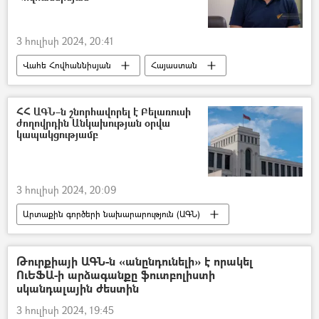
3 հուլիսի 2024, 20:41
Վահե Հովհաննիսյան
Հայաստան
Ռուսաստան
Եվրամիություն
Եվրասիական տնտեսական միություն (ԵԱՏՄ)
ՀՀ ԱԳՆ–ն շնորհավորել է Բելառուսի
ժողովրդին Անկախության օրվա
Հայաստան և ԵԱՏՄ
Արևմուտք
կապակցությամբ
3 հուլիսի 2024, 20:09
Արտաքին գործերի նախարարություն (ԱԳՆ)
ՀՀ Արտաքին գործերի նախարարություն. ԱԳՆ
Հայաստան
Բելառուս
ուղերձ
Թուրքիայի ԱԳՆ-ն «անընդունելի» է որակել
ՈւԵՖԱ-ի արձագանքը ֆուտբոլիստի
անկախություն
Անի Բադալյան
սկանդալային ժեստին
3 հուլիսի 2024, 19:45