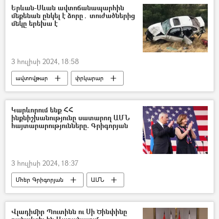
Երևան-Սևան ավտոճանապարհին
մեքենան ընկել է ձորը․ տուժածներից
մեկը երեխա է
3 հուլիսի 2024, 18:58
ավտովթար
փրկարար
Կոտայքի մարզ
Կարևորում ենք ՀՀ
ինքնիշխանությունը սատարող ԱՄՆ
հայտարարությունները. Գրիգորյան
3 հուլիսի 2024, 18:37
Մհեր Գրիգորյան
ԱՄՆ
Հայաստան
Վլադիմիր Պուտինն ու Սի Ծինփինը