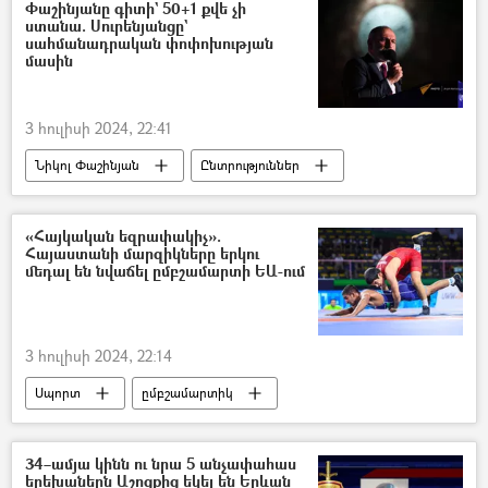
ժողովրդավարություն
դիկտատոր
Փաշինյանը գիտի` 50+1 քվե չի
ստանա. Սուրենյանցը`
բռնապետ
Հարավային Կորեա
սահմանադրական փոփոխության
մասին
Թայվան
Սինգապուր
Հայաստան
3 հուլիսի 2024, 22:41
Նիկոլ Փաշինյան
Ընտրություններ
Սահմանադրական փոփոխությունների նախագիծ
Վարչապետ
Հայաստան
«Հայկական եզրափակիչ».
Հայաստանի մարզիկները երկու
մեդալ են նվաճել ըմբշամարտի ԵԱ-ում
3 հուլիսի 2024, 22:14
Սպորտ
ըմբշամարտիկ
Ըմբշամարտ
մեդալ
34–ամյա կինն ու նրա 5 անչափահաս
երեխաներն Աշոցքից եկել են Երևան