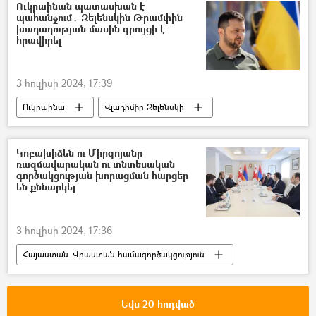
Ուկրաինան պատասխան է
պահանջում․ Զելենսկին Թրամփին
խաղաղության մասին զրույցի է
հրավիրել
3 հուլիսի 2024, 17:39
Ուկրաինա
Վլադիմիր Զելենսկի
ԱՄՆ
Դոնալդ Թրամփ
Պատերազմ
Կոբախիձեն ու Միրզոյանը
ռազմավարական ու տնտեսական
Դոնբասի պաշտպանություն. ՌԴ–ի ռազմական հատուկ գործողությունը Ուկրաինայում
գործակցության խորացման հարցեր
են քննարկել
3 հուլիսի 2024, 17:36
Հայաստան–Վրաստան համագործակցություն
Վրաստանի Հանրապետություն
Հայաստան
Արարատ Միրզոյան
Եվս 20 հոդված