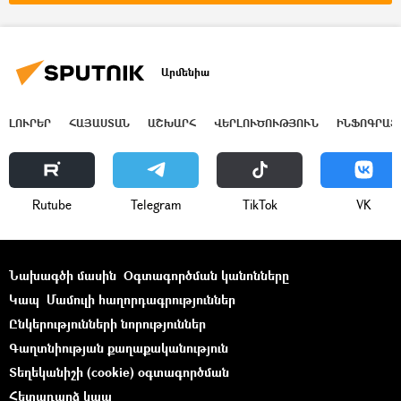
Իրակլի Կոբախիձե
Արմենիա
ԼՈՒՐԵՐ
ՀԱՅԱՍՏԱՆ
ԱՇԽԱՐՀ
ՎԵՐԼՈՒԾՈՒԹՅՈՒՆ
ԻՆՖՈԳՐԱՖ
Rutube
Telegram
ТikТоk
VK
Նախագծի մասին
Օգտագործման կանոնները
Կապ
Մամուլի հաղորդագրություններ
Ընկերությունների նորություններ
Գաղտնիության քաղաքականություն
Տեղեկանիշի (cookie) օգտագործման
Հետադարձ կապ