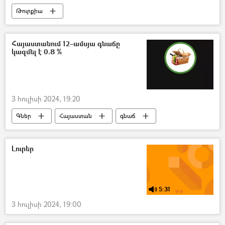
Թուրքիա
Արտաքին գործերի նախարարություն (ԱԳՆ)
Գորշ գայլեր
Սկանդալ
ՈւԵՖԱ
Հայաստանում 12–ամսյա գնաճը
կազմել է 0.8 %
3 հուլիսի 2024, 19:20
Գներ
Հայաստան
գնաճ
բենզին
Ազգային վիճակագրական ծառայություն (ԱՎԾ)
Լուրեր
Ինֆոգրաֆիկա
5:31
3 հուլիսի 2024, 19:00