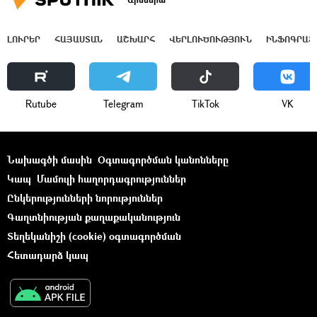
ԼՈՒՐԵՐ
ՀԱՅԱՍՏԱՆ
ԱՇԽԱՐՀ
ՎԵՐԼՈՒԾՈՒԹՅՈՒՆ
ԻՆՖՈԳՐԱՖ
Rutube
Telegram
ТikТоk
VK
Նախագծի մասին
Օգտագործման կանոնները
Կապ
Մամուլի հաղորդագրություններ
Ընկերությունների նորություններ
Գաղտնիության քաղաքականություն
Տեղեկանիշի (cookie) օգտագործման
Հետադարձ կապ