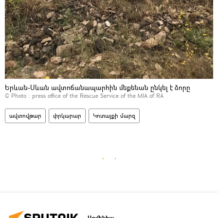
Երևան-Սևան ավտոճանապարհին մեքենան ընկել է ձորը
© Photo :
press office of the Rescue Service of the MIA of RA
ավտովթար
փրկարար
Կոտայքի մարզ
Արմենիա