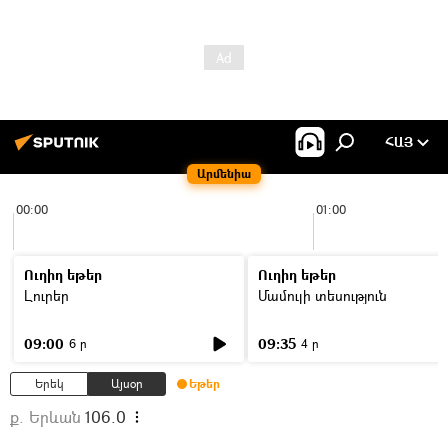
ՀԱՅ
Արմենիա
00:00
01:00
Ուղիղ եթեր
Ուղիղ եթեր
Լուրեր
Մամուլի տեսություն
09:00
09:35
6 ր
4 ր
Երեկ
Այսօր
Եթեր
ք. Երևան
106.0