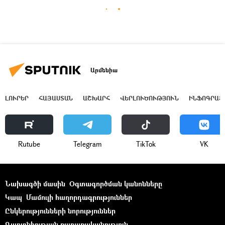
Արմենիա
ԼՈՒՐԵՐ
ՀԱՅԱՍՏԱՆ
ԱՇԽԱՐՀ
ՎԵՐԼՈՒԾՈՒԹՅՈՒՆ
ԻՆՖՈԳՐԱՖ
Rutube
Telegram
ТikТоk
VK
Նախագծի մասին
Օգտագործման կանոնները
Կապ
Մամուլի հաղորդագրություններ
Ընկերությունների նորություններ
Գաղտնիության քաղաքականություն