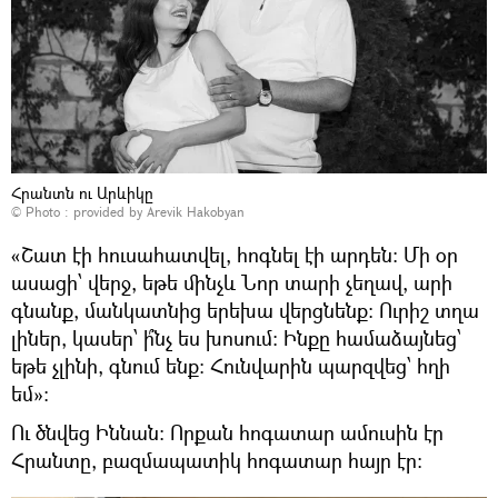
Հրանտն ու Արևիկը
© Photo : provided by Arevik Hakobyan
«Շատ էի հուսահատվել, հոգնել էի արդեն։ Մի օր
ասացի՝ վերջ, եթե մինչև Նոր տարի չեղավ, արի
գնանք, մանկատնից երեխա վերցնենք։ Ուրիշ տղա
լիներ, կասեր՝ ի՞նչ ես խոսում։ Ինքը համաձայնեց՝
եթե չլինի, գնում ենք։ Հունվարին պարզվեց՝ հղի
եմ»։
Ու ծնվեց Իննան։ Որքան հոգատար ամուսին էր
Հրանտը, բազմապատիկ հոգատար հայր էր։