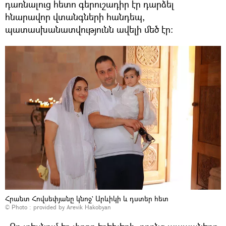
դառնալուց հետո գերուշադիր էր դարձել
հնարավոր վտանգների հանդեպ,
պատասխանատվությունն ավելի մեծ էր։
Հրանտ Հովսեփյանը կնոջ` Արևիկի և դստեր հետ
© Photo : provided by Arevik Hakobyan