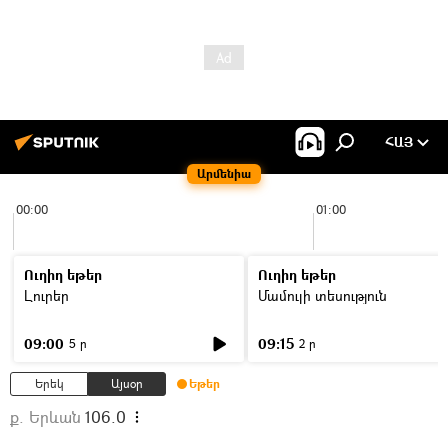
ՀԱՅ
Արմենիա
00:00
01:00
Ուղիղ եթեր
Ուղիղ եթեր
Լուրեր
Մամուլի տեսություն
09:00
09:15
5 ր
2 ր
Երեկ
Այսօր
Եթեր
ք. Երևան
106.0