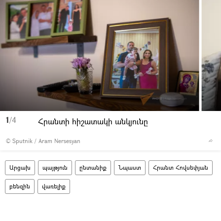
1
/4
Հրանտի հիշատակի անկյունը
© Sputnik / Aram Nersesyan
Արցախ
պայթյուն
ընտանիք
Նպաստ
Հրանտ Հովսեփյան
բենզին
վառելիք