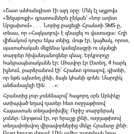
«Շատ անհանգիստ էի այդ օրը։ Մեկ էլ աչքովս
«Ֆեյսբուքի» գրառումներն ընկան՝ «նոր աղետ
Արցախում»․․․ Նորից բացեցի Հրանտի SMS-ը,
տեսա, որ «Հայկազով» է գնացել ու վատացա։ Հղի
վիճակում դուրս եկա տնից, մութ էր, կայծակ, որոտ,
պատահական մեքենա կանգնացրի ու սկսեցի
տարբեր հիվանդանոցներ գնալ։ Երկրորդը
հանրապետականն էր։ Ահավոր էր էնտեղ, 4 հարկ
իջնում, բարձրանում էի՝ Հրանտ գոռալով, գիտեի,
որ եթե այնտեղ լինի, ձայն կհանի գոնե։ Մարդիկ
անճանաչելի էին․․․»։
Հրանտից լուր չունենալով՝ հաջորդ օրն Արևիկը
ստիպված եղավ դստեր հետ ուղղաթիռով
Հայաստան տեղափոխվել։ Ուրիշ տարբերակ
չուներ։ Աղոթում էր, որ հրաշք լինի, ուղղաթիռով
տեղափոխվող վիրավորներից մեկը Հրանտը լինի։
Բայց հրաշք չեղավ։ Մեկ ամիս շարունակ նրա