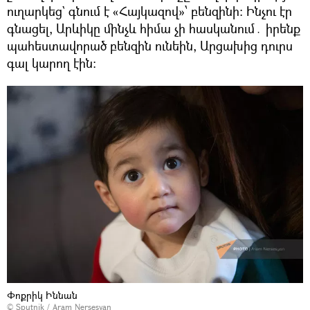
ուղարկեց` գնում է «Հայկազով»՝ բենզինի։ Ինչու էր
գնացել, Արևիկը մինչև հիմա չի հասկանում․ իրենք
պահեստավորած բենզին ունեին, Արցախից դուրս
գալ կարող էին։
Փոքրիկ Իննան
© Sputnik / Aram Nersesyan